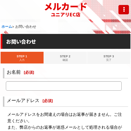
メルカード
ユニアリEC店
ホーム
>
お問い合わせ
お問い合わせ
STEP 1
STEP 2
STEP 3
入力
確認
完了
お名前
[
必須
]
メールアドレス
[
必須
]
メールアドレスをお間違えの場合はお返事が届きません。ご注
意ください。
また、弊店からのお返事が迷惑メールとして処理される場合が