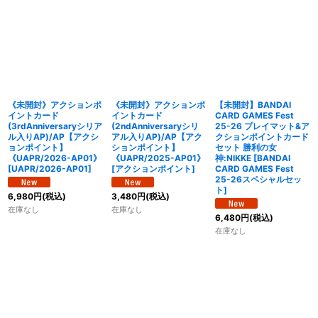
《未開封》アクションポ
《未開封》アクションポ
【未開封】BANDAI
イントカード
イントカード
CARD GAMES Fest
(3rdAnniversaryシリア
(2ndAnniversaryシリ
25-26 プレイマット&ア
ル入りAP)/AP【アクシ
アル入りAP)/AP【アク
クションポイントカード
ョンポイント】
ションポイント】
セット 勝利の女
《UAPR/2026-AP01》
《UAPR/2025-AP01》
神:NIKKE
[
BANDAI
[
UAPR/2026-AP01
]
[
アクションポイント
]
CARD GAMES Fest
25-26スペシャルセッ
ト
]
6,980
円
(税込)
3,480
円
(税込)
在庫なし
在庫なし
6,480
円
(税込)
在庫なし