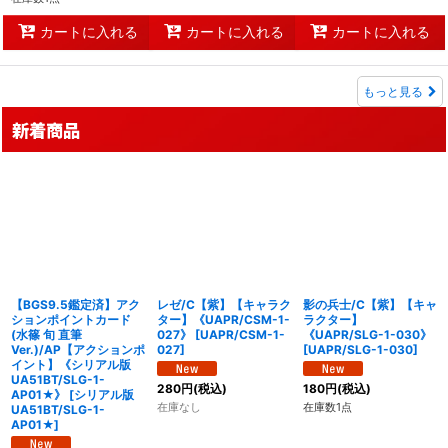
カートに入れる
カートに入れる
カートに入れる
もっと見る
新着商品
【BGS9.5鑑定済】アク
レゼ/C【紫】【キャラク
影の兵士/C【紫】【キャ
ションポイントカード
ター】《UAPR/CSM-1-
ラクター】
(水篠 旬 直筆
027》
[
UAPR/CSM-1-
《UAPR/SLG-1-030》
Ver.)/AP【アクションポ
027
]
[
UAPR/SLG-1-030
]
イント】《シリアル版
UA51BT/SLG-1-
280
円
(税込)
180
円
(税込)
AP01★》
[
シリアル版
在庫なし
在庫数1点
UA51BT/SLG-1-
AP01★
]