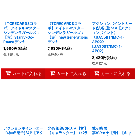
【TORECARDSコラ
【TORECARDSコラ
アクションポイントカー
ボ】アイドルマスター
ボ】アイドルマスター
ド(渋谷 凛)/AP【アクシ
シンデレラガールズ：
シンデレラガールズ：
ョンポイント】
【赤】Starry-Go-
【赤】new generations
《UA55BT/IMC-1-
Roundデッキ
デッキ
AP02》
[
UA55BT/IMC-1-
1,980
円
(税込)
7,980
円
(税込)
AP02
]
在庫数3点
在庫数2点
8,480
円
(税込)
在庫数1点
カートに入れる
カートに入れる
カートに入れる
アクションポイントカー
北条 加蓮/SR★★【黄】
城ヶ崎 美
ド(神崎 蘭子)/AP【アク
【キャラクター】《パラ
嘉/SR★★【青】【キャ