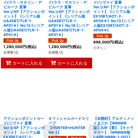
ド(ララ・サタリン・デ
ド(ララ・サタリン・デ
ド(リヴァイ 直筆
ビルーク 直筆
ビルーク 直筆
Ver.)/AP【アクションポ
Ver.)/AP【アクションポ
Ver.)/AP【アクションポ
イント】《シリアル版
イント】《シリアル版
イント】《シリアル版
EX10BT/AOT-2-
UA45BT/TLR-1-
UA45BT/TLR-1-
AP04★》No.13
[
シリア
AP01★》No.13
[
シリア
AP01★》No.18
[
シリア
ル版EX10BT/AOT-2-
ル版UA45BT/TLR-1-
ル版UA45BT/TLR-1-
AP04★
]
AP01★
]
AP01★
]
698,000
円
(税込)
1,280,000
円
(税込)
1,280,000
円
(税込)
在庫なし
在庫数1点
在庫数1点
カートに入れる
カートに入れる
アクションポイントカー
オフィシャルカードスリ
【未開封】アルティメッ
ド(リヴァイ 直筆
ーブ
トまどか【WINNER
Ver.)/AP【アクションポ
【HUNTER×HUNTER
版】/UR【黄】【キャラ
イント】《シリアル版
Vol.2】
クター】《WINNER版
EX10BT/AOT-2-
UAPR/MMM-1-002》