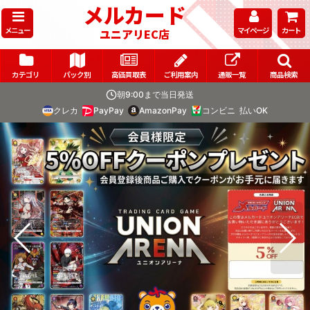
メルカード
メニュー
マイページ
カート
ユニアリEC店
カテゴリ
パック別
高価買取表
ご利用案内
通販一覧
商品検索
朝9:00まで当日発送
クレカ
PayPay
AmazonPay
コンビニ
払いOK