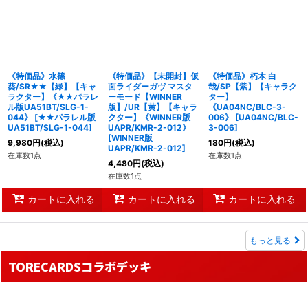
《特価品》水篠
《特価品》【未開封】仮
《特価品》朽木 白
葵/SR★★【緑】【キャ
面ライダーガヴ マスタ
哉/SP【紫】【キャラク
ラクター】《★★パラレ
ーモード【WINNER
ター】
ル版UA51BT/SLG-1-
版】/UR【黄】【キャラ
《UA04NC/BLC-3-
044》
[
★★パラレル版
クター】《WINNER版
006》
[
UA04NC/BLC-
UA51BT/SLG-1-044
]
UAPR/KMR-2-012》
3-006
]
[
WINNER版
9,980
円
(税込)
180
円
(税込)
UAPR/KMR-2-012
]
在庫数1点
在庫数1点
4,480
円
(税込)
在庫数1点
カートに入れる
カートに入れる
カートに入れる
もっと見る
TORECARDSコラボデッキ