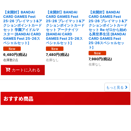
【未開封】BANDAI
【未開封】BANDAI
【未開封】BANDAI
CARD GAMES Fest
CARD GAMES Fest
CARD GAMES Fest
25-26 プレイマット&ア
25-26 プレイマット&ア
25-26 プレイマット&ア
クションポイントカード
クションポイントカード
クションポイントカード
セット 学園アイドルマ
セット アークナイツ
セット Re:ゼロから始め
スター
[
BANDAI CARD
[
BANDAI CARD
る異世界生活
[
BANDAI
GAMES Fest 25-26ス
GAMES Fest 25-26ス
CARD GAMES Fest
ペシャルセット
]
ペシャルセット
]
25-26スペシャルセッ
ト
]
6,480
円
(税込)
7,480
円
(税込)
7,980
円
(税込)
在庫数2点
在庫なし
在庫なし
カートに入れる
もっと見る
おすすめ商品