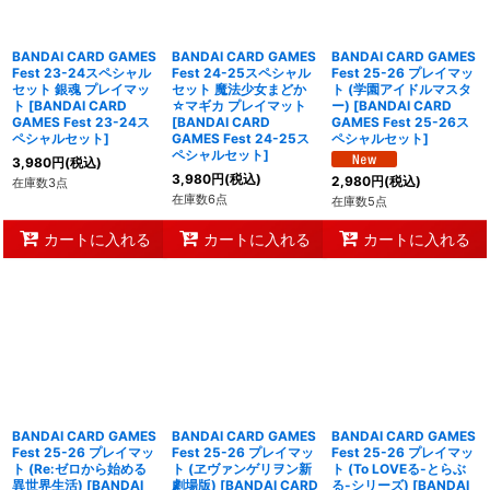
BANDAI CARD GAMES
BANDAI CARD GAMES
BANDAI CARD GAMES
Fest 23-24スペシャル
Fest 24-25スペシャル
Fest 25-26 プレイマッ
セット 銀魂 プレイマッ
セット 魔法少女まどか
ト (学園アイドルマスタ
ト
[
BANDAI CARD
☆マギカ プレイマット
ー)
[
BANDAI CARD
GAMES Fest 23-24ス
[
BANDAI CARD
GAMES Fest 25-26ス
ペシャルセット
]
GAMES Fest 24-25ス
ペシャルセット
]
ペシャルセット
]
3,980
円
(税込)
3,980
円
(税込)
2,980
円
(税込)
在庫数3点
在庫数6点
在庫数5点
カートに入れる
カートに入れる
カートに入れる
BANDAI CARD GAMES
BANDAI CARD GAMES
BANDAI CARD GAMES
Fest 25-26 プレイマッ
Fest 25-26 プレイマッ
Fest 25-26 プレイマッ
ト (Re:ゼロから始める
ト (ヱヴァンゲリヲン新
ト (To LOVEる-とらぶ
異世界生活)
[
BANDAI
劇場版)
[
BANDAI CARD
る-シリーズ)
[
BANDAI