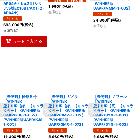
AP04★》No.24
[
シリ
[
WINNER版
1,980
円
(税込)
アル版EX10BT/AOT-2-
UAPR/MMM-1-002
]
在庫なし
AP04★
]
24,800
円
(税込)
698,000
円
(税込)
在庫なし
在庫数1点
カートに入れる
【未開封】怪獣８号
【未開封】ガメラ
【未開封】ノワール
【WINNER
【WINNER
【WINNER
版】/UR【緑】【キャラ
版】/UR【緑】【キャラ
版】/UR【黄】【キャラ
クター】《WINNER版
クター】《WINNER版
クター】《WINNER版
UAPR/KJ8-1-055》
UAPR/GMR-1-072》
UAPR/SYN-1-003》
[
WINNER版UAPR/KJ8-
[
WINNER版
[
WINNER版
1-055
]
UAPR/GMR-1-072
]
UAPR/SYN-1-003
]
19,800
円
(税込)
5,980
円
(税込)
9,980
円
(税込)