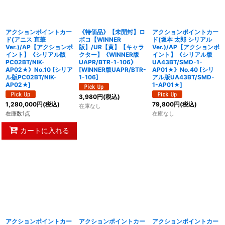
アクションポイントカー
《特価品》【未開封】ロ
アクションポイントカー
ド(アニス 直筆
ボコ【WINNER
ド(坂本 太郎 シリアル
Ver.)/AP【アクションポ
版】/UR【黄】【キャラ
Ver.)/AP【アクションポ
イント】《シリアル版
クター】《WINNER版
イント】《シリアル版
PC02BT/NIK-
UAPR/BTR-1-106》
UA43BT/SMD-1-
AP02★》No.10
[
シリア
[
WINNER版UAPR/BTR-
AP01★》No.40
[
シリ
ル版PC02BT/NIK-
1-106
]
アル版UA43BT/SMD-
AP02★
]
1-AP01★
]
3,980
円
(税込)
1,280,000
円
(税込)
79,800
円
(税込)
在庫なし
在庫数1点
在庫なし
カートに入れる
アクションポイントカー
アクションポイントカー
アクションポイントカー