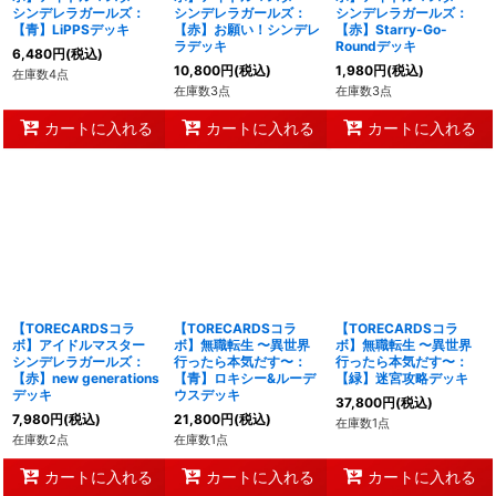
シンデレラガールズ：
シンデレラガールズ：
シンデレラガールズ：
【青】LiPPSデッキ
【赤】お願い！シンデレ
【赤】Starry-Go-
ラデッキ
Roundデッキ
6,480
円
(税込)
10,800
円
(税込)
1,980
円
(税込)
在庫数4点
在庫数3点
在庫数3点
カートに入れる
カートに入れる
カートに入れる
【TORECARDSコラ
【TORECARDSコラ
【TORECARDSコラ
ボ】アイドルマスター
ボ】無職転生 〜異世界
ボ】無職転生 〜異世界
シンデレラガールズ：
行ったら本気だす〜：
行ったら本気だす〜：
【赤】new generations
【青】ロキシー&ルーデ
【緑】迷宮攻略デッキ
デッキ
ウスデッキ
37,800
円
(税込)
7,980
円
(税込)
21,800
円
(税込)
在庫数1点
在庫数2点
在庫数1点
カートに入れる
カートに入れる
カートに入れる