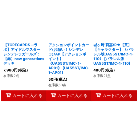
【TORECARDSコラ
アクションポイントカー
城ヶ崎 莉嘉/R★【黄】
ボ】アイドルマスター
ド(お願い！シンデレ
【キャラクター】《パラ
シンデレラガールズ：
ラ)/AP【アクションポ
レル版UA55ST/IMC-1-
【赤】new generations
イント】
110》
[
パラレル版
デッキ
《UA55ST/IMC-1-
UA55ST/IMC-1-110
]
AP01》
[
UA55ST/IMC-
7,980
円
(税込)
480
円
(税込)
1-AP01
]
在庫数2点
在庫数21点
50
円
(税込)
在庫数50点
カートに入れる
カートに入れる
カートに入れる