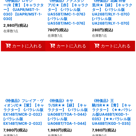
《特価品》ロキシ
《特価品》アナスタシ
《特価品》花園 羽香
ー/R【青】【キャラクタ
ア/C★【赤】【キャラク
里/R★【緑】【キャラク
ー】《UAPR/MST-1-
ター】《パラレル版
ター】《パラレル版
030》
[
UAPR/MST-1-
UA55BT/IMC-1-076》
UA26BT/RLY-1-070》
030
]
[
パラレル版
[
パラレル版
UA55BT/IMC-1-076
]
UA26BT/RLY-1-070
]
2,980
円
(税込)
780
円
(税込)
280
円
(税込)
在庫数1点
在庫数1点
在庫数1点
カートに入れる
カートに入れる
カートに入れる
《特価品》フレイア・ヴ
《特価品》キサ
《特価品》王
ィオン/C★【紫】【キャ
ラ/SR★★【緑】【キャ
騎/SR★★【青】【キャ
ラクター】《パラレル版
ラクター】《パラレル版
ラクター】《★★パラレ
EX14BT/MCR-2-032》
UA06BT/TOA-1-044》
ル版UA48BT/KGD-1-
[
パラレル版
[
パラレル版
035》
[
★★パラレル版
EX14BT/MCR-2-032
]
UA06BT/TOA-1-044
]
UA48BT/KGD-1-035
]
7,980
円
(税込)
1,980
円
(税込)
7,980
円
(税込)
在庫数1点
在庫数1点
在庫数1点