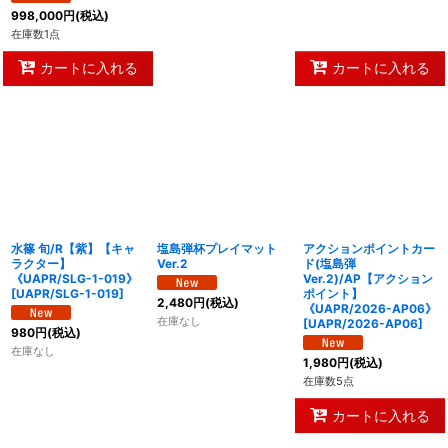
998,000
円
(税込)
在庫数1点
カートに入れる
カートに入れる
水篠 旬/R【紫】【キャ
塩島弾杯プレイマット
アクションポイントカー
ラクター】
Ver.2
ド(塩島弾
《UAPR/SLG-1-019》
Ver.2)/AP【アクション
[
UAPR/SLG-1-019
]
ポイント】
2,480
円
(税込)
《UAPR/2026-AP06》
在庫なし
[
UAPR/2026-AP06
]
980
円
(税込)
在庫なし
1,980
円
(税込)
在庫数5点
カートに入れる