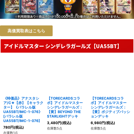
高価買取表はこちら
アイドルマスター シンデレラガールズ【UA55BT】
《特価品》アナスタシ
【TORECARDSコラ
【TORECARDSコラ
ア/C★【赤】【キャラク
ボ】アイドルマスター
ボ】アイドルマスター
ター】《パラレル版
シンデレラガールズ：
シンデレラガールズ：
UA55BT/IMC-1-076》
【黄】BEYOND THE
【黄】ポジティブパッシ
[
パラレル版
STARLIGHTデッキ
ョンデッキ
UA55BT/IMC-1-076
]
3,480
円
(税込)
6,980
円
(税込)
780
円
(税込)
在庫数5点
在庫数5点
在庫数1点