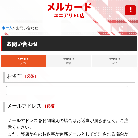
メルカード
ユニアリEC店
ホーム
>
お問い合わせ
お問い合わせ
STEP 1
STEP 2
STEP 3
入力
確認
完了
お名前
[
必須
]
メールアドレス
[
必須
]
メールアドレスをお間違えの場合はお返事が届きません。ご注
意ください。
また、弊店からのお返事が迷惑メールとして処理される場合が