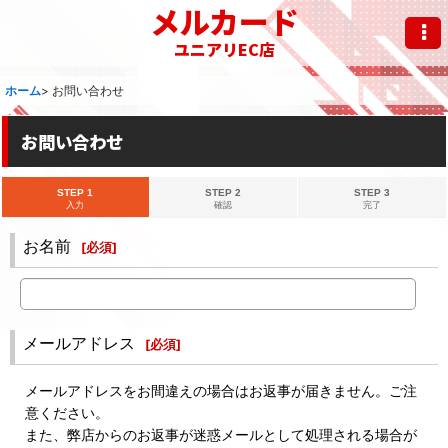
メルカード
ユニアリEC店
ホーム
>
お問い合わせ
お問い合わせ
STEP 1
STEP 2
STEP 3
入力
確認
完了
お名前
[
必須
]
メールアドレス
[
必須
]
メールアドレスをお間違えの場合はお返事が届きません。ご注
意ください。
また、弊店からのお返事が迷惑メールとして処理される場合が