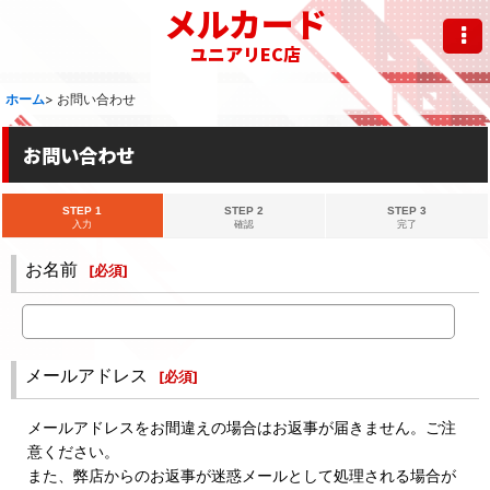
メルカード
ユニアリEC店
ホーム
>
お問い合わせ
お問い合わせ
STEP 1
STEP 2
STEP 3
入力
確認
完了
お名前
[
必須
]
メールアドレス
[
必須
]
メールアドレスをお間違えの場合はお返事が届きません。ご注
意ください。
また、弊店からのお返事が迷惑メールとして処理される場合が