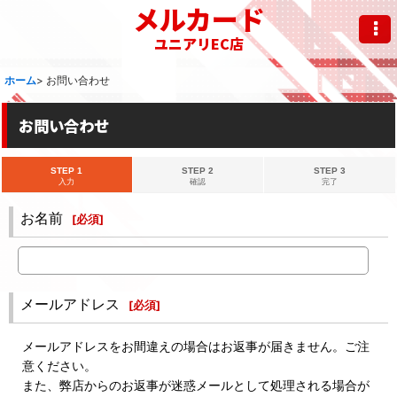
メルカード
ユニアリEC店
ホーム
>
お問い合わせ
お問い合わせ
STEP 1
STEP 2
STEP 3
入力
確認
完了
お名前
[
必須
]
メールアドレス
[
必須
]
メールアドレスをお間違えの場合はお返事が届きません。ご注
意ください。
また、弊店からのお返事が迷惑メールとして処理される場合が