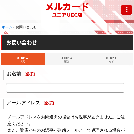
メルカード
ユニアリEC店
ホーム
>
お問い合わせ
お問い合わせ
STEP 1
STEP 2
STEP 3
入力
確認
完了
お名前
[
必須
]
メールアドレス
[
必須
]
メールアドレスをお間違えの場合はお返事が届きません。ご注
意ください。
また、弊店からのお返事が迷惑メールとして処理される場合が