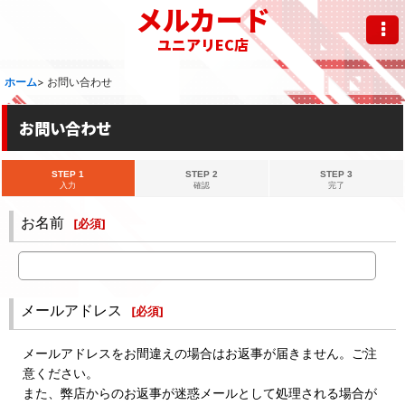
メルカード
ユニアリEC店
ホーム
>
お問い合わせ
お問い合わせ
STEP 1
STEP 2
STEP 3
入力
確認
完了
お名前
[
必須
]
メールアドレス
[
必須
]
メールアドレスをお間違えの場合はお返事が届きません。ご注
意ください。
また、弊店からのお返事が迷惑メールとして処理される場合が