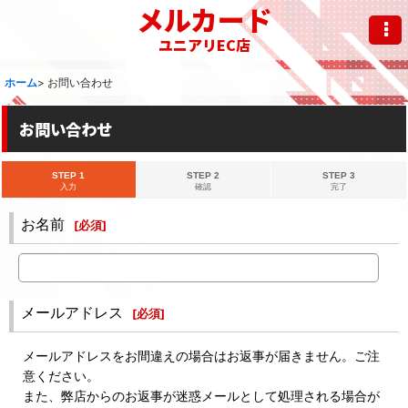
メルカード
ユニアリEC店
ホーム
>
お問い合わせ
お問い合わせ
STEP 1
STEP 2
STEP 3
入力
確認
完了
お名前
[
必須
]
メールアドレス
[
必須
]
メールアドレスをお間違えの場合はお返事が届きません。ご注
意ください。
また、弊店からのお返事が迷惑メールとして処理される場合が