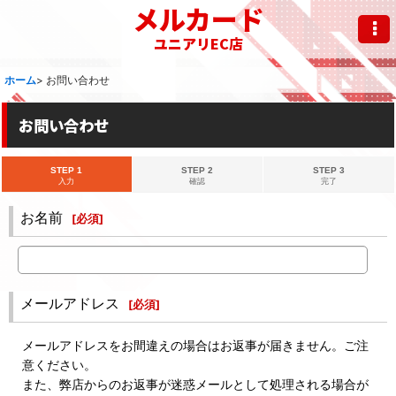
メルカード
ユニアリEC店
ホーム
>
お問い合わせ
お問い合わせ
STEP 1
STEP 2
STEP 3
入力
確認
完了
お名前
[
必須
]
メールアドレス
[
必須
]
メールアドレスをお間違えの場合はお返事が届きません。ご注
意ください。
また、弊店からのお返事が迷惑メールとして処理される場合が