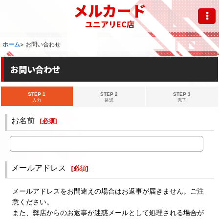
メルカード
ユニアリEC店
ホーム
>
お問い合わせ
お問い合わせ
STEP 1
STEP 2
STEP 3
入力
確認
完了
お名前
[
必須
]
メールアドレス
[
必須
]
メールアドレスをお間違えの場合はお返事が届きません。ご注
意ください。
また、弊店からのお返事が迷惑メールとして処理される場合が