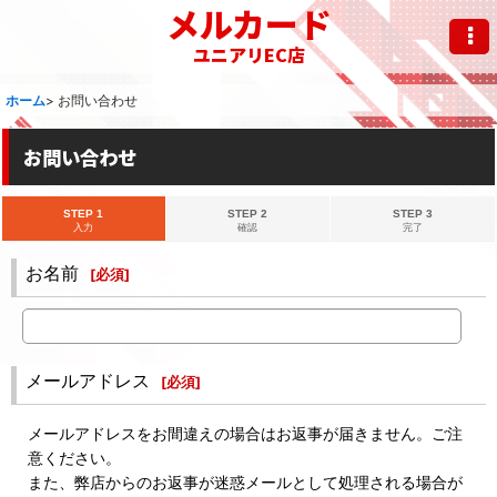
メルカード
ユニアリEC店
ホーム
>
お問い合わせ
お問い合わせ
STEP 1
STEP 2
STEP 3
入力
確認
完了
お名前
[
必須
]
メールアドレス
[
必須
]
メールアドレスをお間違えの場合はお返事が届きません。ご注
意ください。
また、弊店からのお返事が迷惑メールとして処理される場合が