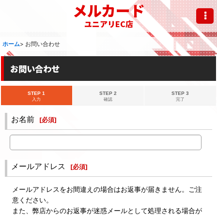
メルカード
ユニアリEC店
ホーム
>
お問い合わせ
お問い合わせ
STEP 1
STEP 2
STEP 3
入力
確認
完了
お名前
[
必須
]
メールアドレス
[
必須
]
メールアドレスをお間違えの場合はお返事が届きません。ご注
意ください。
また、弊店からのお返事が迷惑メールとして処理される場合が