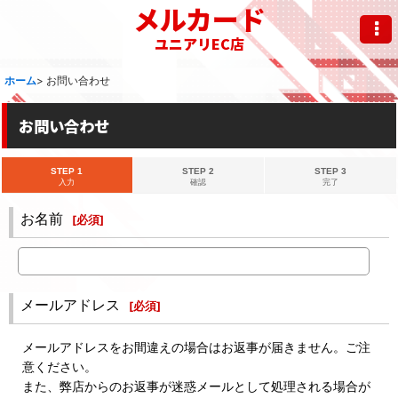
メルカード
ユニアリEC店
ホーム
>
お問い合わせ
お問い合わせ
STEP 1
STEP 2
STEP 3
入力
確認
完了
お名前
[
必須
]
メールアドレス
[
必須
]
メールアドレスをお間違えの場合はお返事が届きません。ご注
意ください。
また、弊店からのお返事が迷惑メールとして処理される場合が