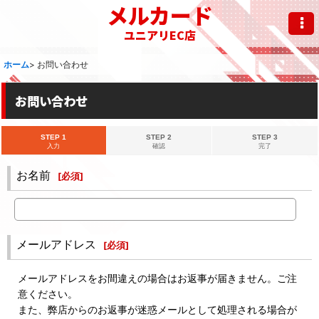
メルカード
ユニアリEC店
ホーム
>
お問い合わせ
お問い合わせ
STEP 1
STEP 2
STEP 3
入力
確認
完了
お名前
[
必須
]
メールアドレス
[
必須
]
メールアドレスをお間違えの場合はお返事が届きません。ご注
意ください。
また、弊店からのお返事が迷惑メールとして処理される場合が