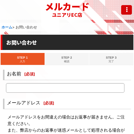
メルカード
ユニアリEC店
ホーム
>
お問い合わせ
お問い合わせ
STEP 1
STEP 2
STEP 3
入力
確認
完了
お名前
[
必須
]
メールアドレス
[
必須
]
メールアドレスをお間違えの場合はお返事が届きません。ご注
意ください。
また、弊店からのお返事が迷惑メールとして処理される場合が