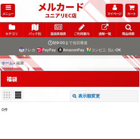
メルカード
メニュー
マイページ
カート
ユニアリEC店
カテゴリ
パック別
高価買取表
ご利用案内
通販一覧
商品検索
朝9:00まで当日発送
クレカ
PayPay
AmazonPay
コンビニ
払いOK
ホーム
>
福袋
福袋
表示順変更
閉じる
0
件
表示数
:
在庫あり