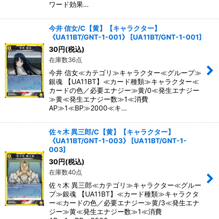
ワード効果…
今井 信女/C【黄】【キャラクター】
《UA11BT/GNT-1-001》
[
UA11BT/GNT-1-001
]
30
円
(税込)
在庫数36点
今井 信女≪カテゴリ≫キャラクター≪グループ≫
銀魂 【UA11BT】≪カード種類≫キャラクター≪
カードの色／必要エナジー≫黄/0≪発生エナジー
≫黄≪発生エナジー数≫1≪消費
AP≫1≪BP≫2000≪キ…
佐々木 異三郎/C【黄】【キャラクター】
《UA11BT/GNT-1-003》
[
UA11BT/GNT-1-
003
]
30
円
(税込)
在庫数40点
佐々木 異三郎≪カテゴリ≫キャラクター≪グルー
プ≫銀魂 【UA11BT】≪カード種類≫キャラクタ
ー≪カードの色／必要エナジー≫黄/3≪発生エナ
ジー≫黄≪発生エナジー数≫1≪消費