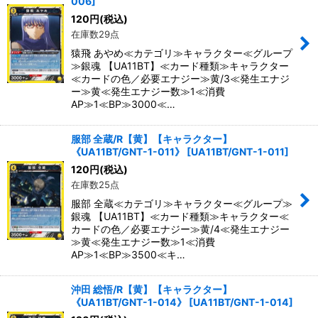
006
]
120
円
(税込)
在庫数29点
猿飛 あやめ≪カテゴリ≫キャラクター≪グループ
≫銀魂 【UA11BT】≪カード種類≫キャラクター
≪カードの色／必要エナジー≫黄/3≪発生エナジ
ー≫黄≪発生エナジー数≫1≪消費
AP≫1≪BP≫3000≪…
服部 全蔵/R【黄】【キャラクター】
《UA11BT/GNT-1-011》
[
UA11BT/GNT-1-011
]
120
円
(税込)
在庫数25点
服部 全蔵≪カテゴリ≫キャラクター≪グループ≫
銀魂 【UA11BT】≪カード種類≫キャラクター≪
カードの色／必要エナジー≫黄/4≪発生エナジー
≫黄≪発生エナジー数≫1≪消費
AP≫1≪BP≫3500≪キ…
沖田 総悟/R【黄】【キャラクター】
《UA11BT/GNT-1-014》
[
UA11BT/GNT-1-014
]