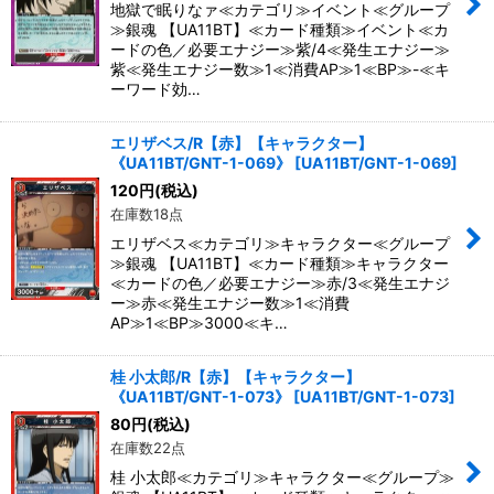
地獄で眠りなァ≪カテゴリ≫イベント≪グループ
≫銀魂 【UA11BT】≪カード種類≫イベント≪カ
ードの色／必要エナジー≫紫/4≪発生エナジー≫
紫≪発生エナジー数≫1≪消費AP≫1≪BP≫-≪キ
ーワード効…
エリザベス/R【赤】【キャラクター】
《UA11BT/GNT-1-069》
[
UA11BT/GNT-1-069
]
120
円
(税込)
在庫数18点
エリザベス≪カテゴリ≫キャラクター≪グループ
≫銀魂 【UA11BT】≪カード種類≫キャラクター
≪カードの色／必要エナジー≫赤/3≪発生エナジ
ー≫赤≪発生エナジー数≫1≪消費
AP≫1≪BP≫3000≪キ…
桂 小太郎/R【赤】【キャラクター】
《UA11BT/GNT-1-073》
[
UA11BT/GNT-1-073
]
80
円
(税込)
在庫数22点
桂 小太郎≪カテゴリ≫キャラクター≪グループ≫