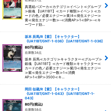
在庫数27点
真選組バズーカ≪カテゴリ≫イベント≪グループ
≫銀魂 【UA11BT】≪カード種類≫イベント≪カ
ードの色／必要エナジー≫黄/4≪発生エナジー≫
黄≪発生エナジー数≫-≪消費AP≫1≪BP≫-≪キ
ーワード効…
坂本 辰馬/R【紫】【キャラクター】
《UA11BT/GNT-1-036》
[
UA11BT/GNT-1-036
]
80
円
(税込)
在庫数34点
坂本 辰馬≪カテゴリ≫キャラクター≪グループ≫
銀魂 【UA11BT】≪カード種類≫キャラクター≪
カードの色／必要エナジー≫紫/3≪発生エナジー
≫紫≪発生エナジー数≫1≪消費
AP≫1≪BP≫3500≪キ…
岡田 似蔵/R【紫】【キャラクター】
《UA11BT/GNT-1-043》
[
UA11BT/GNT-1-
043
]
80
円
(税込)
在庫数58点