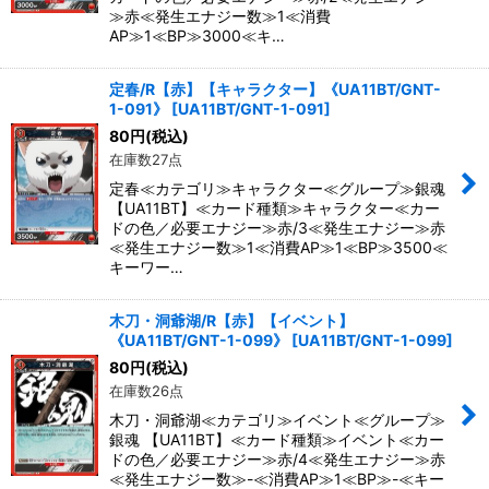
≫赤≪発生エナジー数≫1≪消費
AP≫1≪BP≫3000≪キ…
定春/R【赤】【キャラクター】《UA11BT/GNT-
1-091》
[
UA11BT/GNT-1-091
]
80
円
(税込)
在庫数27点
定春≪カテゴリ≫キャラクター≪グループ≫銀魂
【UA11BT】≪カード種類≫キャラクター≪カー
ドの色／必要エナジー≫赤/3≪発生エナジー≫赤
≪発生エナジー数≫1≪消費AP≫1≪BP≫3500≪
キーワー…
木刀・洞爺湖/R【赤】【イベント】
《UA11BT/GNT-1-099》
[
UA11BT/GNT-1-099
]
80
円
(税込)
在庫数26点
木刀・洞爺湖≪カテゴリ≫イベント≪グループ≫
銀魂 【UA11BT】≪カード種類≫イベント≪カー
ドの色／必要エナジー≫赤/4≪発生エナジー≫赤
≪発生エナジー数≫-≪消費AP≫1≪BP≫-≪キー