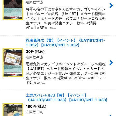
在庫数22点
将軍の名の下に命令をくだす≪カテゴリ≫イベン
ト≪グループ≫銀魂 【UA11BT】≪カード種類≫
イベント≪カードの色／必要エナジー≫黄/3≪発
生エナジー≫黄≪発生エナジー数≫-≪消費
AP≫1≪BP≫-≪…
忍者免許/C【黄】【イベント】《UA11BT/GNT-
1-032》
[
UA11BT/GNT-1-032
]
30
円
(税込)
在庫数40点
忍者免許≪カテゴリ≫イベント≪グループ≫銀魂
【UA11BT】≪カード種類≫イベント≪カードの
色／必要エナジー≫黄/3≪発生エナジー≫黄≪発
生エナジー数≫-≪消費AP≫1≪BP≫-≪キーワー
ド効果≫-…
土方スペシャル/U【黄】【イベント】
《UA11BT/GNT-1-033》
[
UA11BT/GNT-1-033
]
180
円
(税込)
在庫数10点