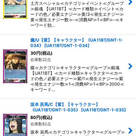
土方スペシャル≪カテゴリ≫イベント≪グループ
≫銀魂 【UA11BT】≪カード種類≫イベント≪カ
ードの色／必要エナジー≫黄/3≪発生エナジー≫
黄≪発生エナジー数≫-≪消費AP≫1≪BP≫-≪キ
ーワード効…
朧/U【紫】【キャラクター】《UA11BT/GNT-1-
034》
[
UA11BT/GNT-1-034
]
30
円
(税込)
在庫数32点
朧≪カテゴリ≫キャラクター≪グループ≫銀魂
【UA11BT】≪カード種類≫キャラクター≪カー
ドの色／必要エナジー≫紫/1≪発生エナジー≫紫
≪発生エナジー数≫1≪消費AP≫1≪BP≫2000≪
キーワード…
坂本 辰馬/C【紫】【キャラクター】
《UA11BT/GNT-1-035》
[
UA11BT/GNT-1-035
]
80
円
(税込)
在庫数82点
坂本 辰馬≪カテゴリ≫キャラクター≪グループ≫