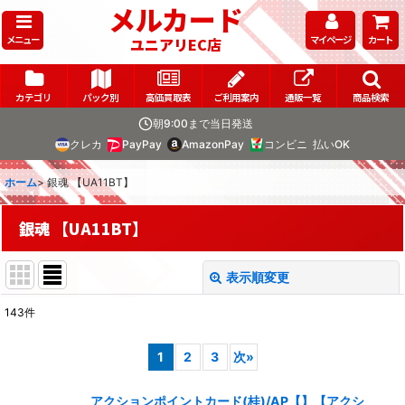
メルカード
メニュー
マイページ
カート
ユニアリEC店
カテゴリ
パック別
高価買取表
ご利用案内
通販一覧
商品検索
朝9:00まで当日発送
クレカ
PayPay
AmazonPay
コンビニ
払いOK
ホーム
>
銀魂 【UA11BT】
銀魂 【UA11BT】
表示順変更
閉じる
143
件
表示数
:
1
2
3
次
»
在庫あり
アクションポイントカード(桂)/AP【】【アクシ