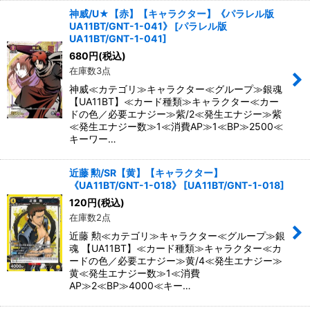
神威/U★【赤】【キャラクター】《パラレル版
UA11BT/GNT-1-041》
[
パラレル版
UA11BT/GNT-1-041
]
680
円
(税込)
在庫数3点
神威≪カテゴリ≫キャラクター≪グループ≫銀魂
【UA11BT】≪カード種類≫キャラクター≪カー
ドの色／必要エナジー≫紫/2≪発生エナジー≫紫
≪発生エナジー数≫1≪消費AP≫1≪BP≫2500≪
キーワー…
近藤 勲/SR【黄】【キャラクター】
《UA11BT/GNT-1-018》
[
UA11BT/GNT-1-018
]
120
円
(税込)
在庫数2点
近藤 勲≪カテゴリ≫キャラクター≪グループ≫銀
魂 【UA11BT】≪カード種類≫キャラクター≪カ
ードの色／必要エナジー≫黄/4≪発生エナジー≫
黄≪発生エナジー数≫1≪消費
AP≫2≪BP≫4000≪キー…