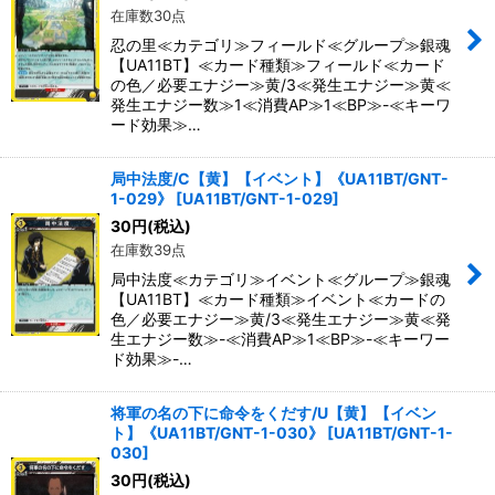
在庫数30点
忍の里≪カテゴリ≫フィールド≪グループ≫銀魂
【UA11BT】≪カード種類≫フィールド≪カード
の色／必要エナジー≫黄/3≪発生エナジー≫黄≪
発生エナジー数≫1≪消費AP≫1≪BP≫-≪キーワ
ード効果≫…
局中法度/C【黄】【イベント】《UA11BT/GNT-
1-029》
[
UA11BT/GNT-1-029
]
30
円
(税込)
在庫数39点
局中法度≪カテゴリ≫イベント≪グループ≫銀魂
【UA11BT】≪カード種類≫イベント≪カードの
色／必要エナジー≫黄/3≪発生エナジー≫黄≪発
生エナジー数≫-≪消費AP≫1≪BP≫-≪キーワー
ド効果≫-…
将軍の名の下に命令をくだす/U【黄】【イベン
ト】《UA11BT/GNT-1-030》
[
UA11BT/GNT-1-
030
]
30
円
(税込)