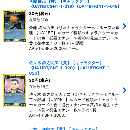
斉藤 終/U【黄】【キャラクター】
《UA11BT/GNT-1-019》
[
UA11BT/GNT-1-019
]
30
円
(税込)
在庫数37点
斉藤 終≪カテゴリ≫キャラクター≪グループ≫銀
魂 【UA11BT】≪カード種類≫キャラクター≪カ
ードの色／必要エナジー≫黄/0≪発生エナジー≫
黄≪発生エナジー数≫1≪消費
AP≫1≪BP≫2000≪キー…
佐々木 鉄之助/C【黄】【キャラクター】
《UA11BT/GNT-1-020》
[
UA11BT/GNT-1-
020
]
30
円
(税込)
在庫数39点
佐々木 鉄之助≪カテゴリ≫キャラクター≪グルー
プ≫銀魂 【UA11BT】≪カード種類≫キャラクタ
ー≪カードの色／必要エナジー≫黄/3≪発生エナ
ジー≫黄≪発生エナジー数≫2≪消費
AP≫1≪BP≫3000…
土方 十四郎/C【黄】【キャラクター】