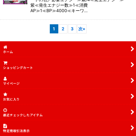
紫≪発生エナジー数≫1≪消費
AP≫1≪BP≫4000≪キーワ…
1
2
3
次
»
ホーム
ショッピングカート
マイページ
お気に入り
最近チェックしたアイテム
特定商取引法表示