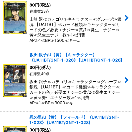
80
円
(税込)
在庫数23点
山崎 退≪カテゴリ≫キャラクター≪グループ≫銀
魂 【UA11BT】≪カード種類≫キャラクター≪カ
ードの色／必要エナジー≫黄/1≪発生エナジー≫
黄≪発生エナジー数≫1≪消費
AP≫1≪BP≫1500≪キー…
坂田 銀子/U【黄】【キャラクター】
《UA11BT/GNT-1-026》
[
UA11BT/GNT-1-026
]
30
円
(税込)
在庫数40点
坂田 銀子≪カテゴリ≫キャラクター≪グループ≫
銀魂 【UA11BT】≪カード種類≫キャラクター≪
カードの色／必要エナジー≫黄/2≪発生エナジー
≫黄≪発生エナジー数≫1≪消費
AP≫1≪BP≫3000≪キ…
忍の里/U【黄】【フィールド】《UA11BT/GNT-
1-028》
[
UA11BT/GNT-1-028
]
30
円
(税込)