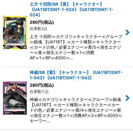
土方 十四郎/SR【黄】【キャラクター】
《UA11BT/GNT-1-024》
[
UA11BT/GNT-1-
024
]
280
円
(税込)
在庫数3点
土方 十四郎≪カテゴリ≫キャラクター≪グループ
≫銀魂 【UA11BT】≪カード種類≫キャラクター
≪カードの色／必要エナジー≫黄/5≪発生エナジ
ー≫黄≪発生エナジー数≫1≪消費
AP≫1≪BP≫4000≪…
神威/SR【紫】【キャラクター】《UA11BT/GNT-
1-042》
[
UA11BT/GNT-1-042
]
280
円
(税込)
在庫数11点
神威≪カテゴリ≫キャラクター≪グループ≫銀魂
【UA11BT】≪カード種類≫キャラクター≪カー
ドの色／必要エナジー≫紫/4≪発生エナジー≫紫
≪発生エナジー数≫1≪消費AP≫2≪BP≫4000≪
キーワー…