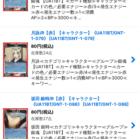
銀魂 【UA11BT】≪カード種類≫キャラクター≪
カードの色／必要エナジー≫赤/3≪発生エナジー
≫赤≪発生エナジー数≫1≪消費
AP≫2≪BP≫3000≪キ…
月詠/R【赤】【キャラクター】《UA11BT/GNT-
1-079》
[
UA11BT/GNT-1-079
]
80
円
(税込)
在庫数24点
月詠≪カテゴリ≫キャラクター≪グループ≫銀魂
【UA11BT】≪カード種類≫キャラクター≪カー
ドの色／必要エナジー≫赤/4≪発生エナジー≫赤
≪発生エナジー数≫1≪消費AP≫1≪BP≫3000≪
キーワー…
坂田 銀時/R【赤】【キャラクター】
《UA11BT/GNT-1-088》
[
UA11BT/GNT-1-088
]
80
円
(税込)
在庫数27点
坂田 銀時≪カテゴリ≫キャラクター≪グループ≫
銀魂 【UA11BT】≪カード種類≫キャラクター≪
カードの色／必要エナジー≫赤/2≪発生エナジー