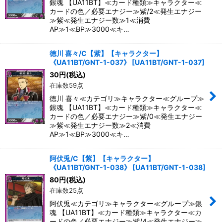
銀魂 【UA11BT】≪カード種類≫キャラクター≪
カードの色／必要エナジー≫紫/2≪発生エナジー
≫紫≪発生エナジー数≫1≪消費
AP≫1≪BP≫3000≪キ…
徳川 喜々/C【紫】【キャラクター】
《UA11BT/GNT-1-037》
[
UA11BT/GNT-1-037
]
30
円
(税込)
在庫数59点
徳川 喜々≪カテゴリ≫キャラクター≪グループ≫
銀魂 【UA11BT】≪カード種類≫キャラクター≪
カードの色／必要エナジー≫紫/0≪発生エナジー
≫紫≪発生エナジー数≫2≪消費
AP≫1≪BP≫3000≪キ…
阿伏兎/C【紫】【キャラクター】
《UA11BT/GNT-1-038》
[
UA11BT/GNT-1-038
]
80
円
(税込)
在庫数25点
阿伏兎≪カテゴリ≫キャラクター≪グループ≫銀
魂 【UA11BT】≪カード種類≫キャラクター≪カ
ードの色／必要エナジー≫紫/4≪発生エナジー≫