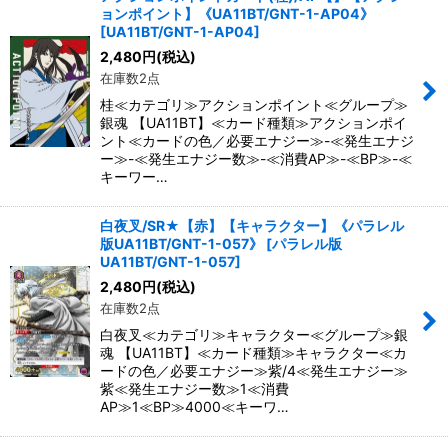
並び順
:
ョンポイント】《UA11BT/GNT-1-AP04》
[
UA11BT/GNT-1-AP04
]
2,480
円
(税込)
絞り込む
在庫数2点
桂≪カテゴリ≫アクションポイント≪グループ≫
銀魂 【UA11BT】≪カード種類≫アクションポイ
ント≪カードの色／必要エナジー≫-≪発生エナジ
ー≫-≪発生エナジー数≫-≪消費AP≫-≪BP≫-≪
キーワー…
白夜叉/SR★【赤】【キャラクター】《パラレル
版UA11BT/GNT-1-057》
[
パラレル版
UA11BT/GNT-1-057
]
2,480
円
(税込)
在庫数2点
白夜叉≪カテゴリ≫キャラクター≪グループ≫銀
魂 【UA11BT】≪カード種類≫キャラクター≪カ
ードの色／必要エナジー≫紫/4≪発生エナジー≫
紫≪発生エナジー数≫1≪消費
AP≫1≪BP≫4000≪キーワ…