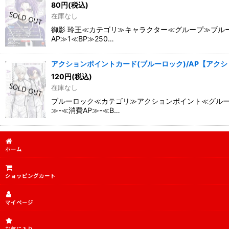
80
円
(税込)
在庫なし
御影 玲王≪カテゴリ≫キャラクター≪グループ≫ブルー
AP≫1≪BP≫250…
アクションポイントカード(ブルーロック)/AP【アクション
120
円
(税込)
在庫なし
ブルーロック≪カテゴリ≫アクションポイント≪グルー
≫-≪消費AP≫-≪B…
ホーム
ショッピングカート
マイページ
お気に入り