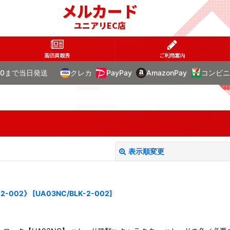
メルカード
ユニアリEC店
高価買取表
ご利用案内
00まで当日発送
クレカ
PayPay
AmazonPay
コンビニ
表示順変更
2-002》
[
UA03NC/BLK-2-002
]