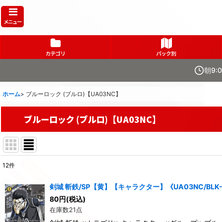
メニュー
カテゴリ
パック別
朝9:
ホーム
>
ブルーロック (ブルロ)【UA03NC】
ブルーロック (ブルロ)【UA03NC】
12
件
表示数
:
剣城 斬鉄/SP【黄】【キャラクター】《UA03NC/BLK-
在庫あり
80
円
(税込)
在庫数21点
並び順
: