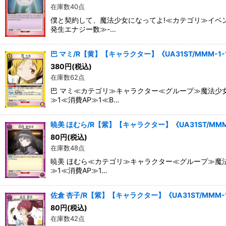
在庫数40点
僕と契約して、魔法少女になってよ!≪カテゴリ≫イベン
発生エナジー数≫-…
巴 マミ/R【黄】【キャラクター】《UA31ST/MMM-1-
380
円
(税込)
在庫数62点
巴 マミ≪カテゴリ≫キャラクター≪グループ≫魔法少女
≫1≪消費AP≫1≪B…
暁美 ほむら/R【紫】【キャラクター】《UA31ST/MMM-
80
円
(税込)
在庫数48点
暁美 ほむら≪カテゴリ≫キャラクター≪グループ≫魔法
≫1≪消費AP≫1…
佐倉 杏子/R【紫】【キャラクター】《UA31ST/MMM-1
80
円
(税込)
在庫数42点