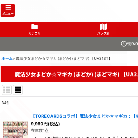
メニュー
カテゴリ
パック別
朝9:
ホーム
>
魔法少女まどか☆マギカ (まどか) (まどマギ) 【UA31ST】
魔法少女まどか☆マギカ (まどか) (まどマギ) 【UA3
34
件
表示数
:
【TORECARDSコラボ】魔法少女まどか☆マギカ：
在庫あり
9,980
円
(税込)
在庫数1点
並び順
: