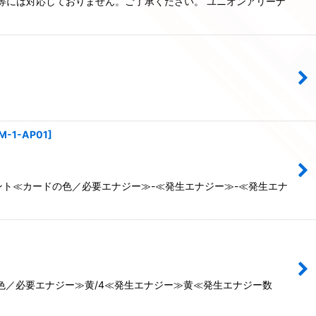
品等には対応しておりません。ご了承ください。 ユニオンアリーナ
M-1-AP01
]
ント≪カードの色／必要エナジー≫-≪発生エナジー≫-≪発生エナ
の色／必要エナジー≫黄/4≪発生エナジー≫黄≪発生エナジー数