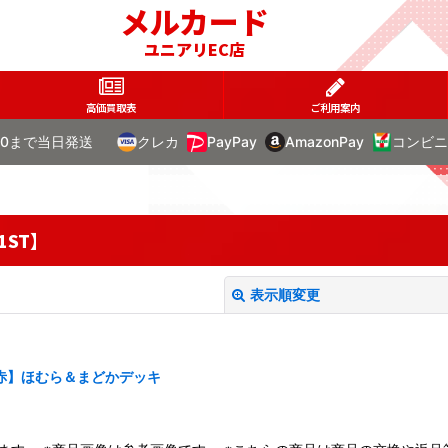
メルカード
ユニアリEC店
高価買取表
ご利用案内
00まで当日発送
クレカ
PayPay
AmazonPay
コンビニ
1ST】
表示順変更
【赤】ほむら＆まどかデッキ