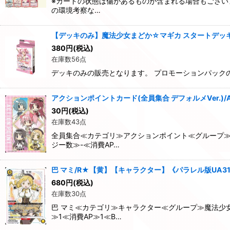
※カードの状態は傷があるものが含まれる場合もござい
の環境考察な…
【デッキのみ】魔法少女まどか☆マギカ スタートデッ
380
円
(税込)
在庫数56点
デッキのみの販売となります。 プロモーションパック
アクションポイントカード(全員集合 デフォルメVer.)/A
30
円
(税込)
在庫数43点
全員集合≪カテゴリ≫アクションポイント≪グループ≫魔
ジー数≫-≪消費AP…
巴 マミ/R★【黄】【キャラクター】《パラレル版UA31ST
680
円
(税込)
在庫数30点
巴 マミ≪カテゴリ≫キャラクター≪グループ≫魔法少女
≫1≪消費AP≫1≪B…