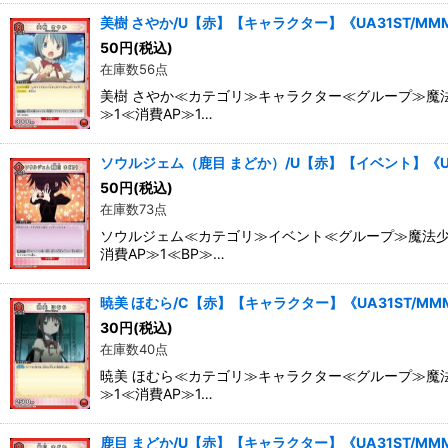
美樹 さやか/U【赤】【キャラクター】《UA31ST/MMM
50
円
(税込)
在庫数56点
美樹 さやか≪カテゴリ≫キャラクター≪グループ≫魔法
≫1≪消費AP≫1…
ソウルジェム（鹿目 まどか）/U【赤】【イベント】《UA3
50
円
(税込)
在庫数73点
ソウルジェム≪カテゴリ≫イベント≪グループ≫魔法少女
消費AP≫1≪BP≫…
暁美 ほむら/C【赤】【キャラクター】《UA31ST/MMM-
30
円
(税込)
在庫数40点
暁美 ほむら≪カテゴリ≫キャラクター≪グループ≫魔法
≫1≪消費AP≫1…
鹿目 まどか/U【赤】【キャラクター】《UA31ST/MMM-