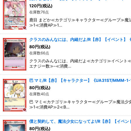
120
円
(税込)
在庫数76点
鹿目 まどか≪カテゴリ≫キャラクター≪グループ≫魔法
≫1≪消費AP≫1…
クラスのみんなには、内緒だよ/R【赤】【イベント】《UA3
80
円
(税込)
在庫数66点
クラスのみんなには、内緒だよ≪カテゴリ≫イベント≪
エナジー数≫-≪消費…
巴 マミ/R【赤】【キャラクター】《UA31ST/MMM-1-
80
円
(税込)
在庫数40点
巴 マミ≪カテゴリ≫キャラクター≪グループ≫魔法少女
≫1≪消費AP≫2≪B…
僕と契約して、魔法少女になってよ!/R【赤】【イベント】《
80
円
(税込)