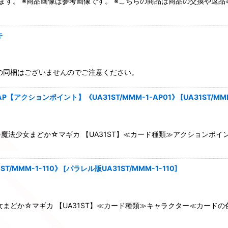
ます。 ※商品画像は参考画像です。 ※こちらの商品は商品の交換や返
絞り込む
キ
の同梱はございませんのでご注意ください。
P【アクションポイント】《UA31ST/MMM-1-AP01》
[
UA31ST/MM
法少女まどか☆マギカ 【UA31ST】≪カード種類≫アクションポイ
/MMM-1-110》
[
パラレル版UA31ST/MMM-1-110
]
まどか☆マギカ 【UA31ST】≪カード種類≫キャラクター≪カード