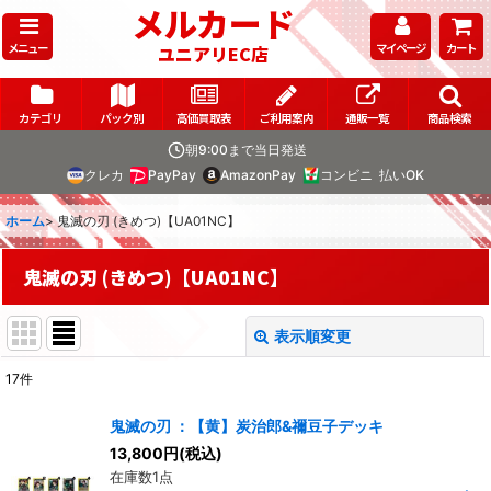
メルカード
メニュー
マイページ
カート
ユニアリEC店
カテゴリ
パック別
高価買取表
ご利用案内
通販一覧
商品検索
朝9:00まで当日発送
クレカ
PayPay
AmazonPay
コンビニ
払いOK
ホーム
>
鬼滅の刃 (きめつ)【UA01NC】
鬼滅の刃 (きめつ)【UA01NC】
表示順変更
閉じる
17
件
表示数
:
鬼滅の刃 ：【黄】炭治郎&禰豆子デッキ
在庫あり
13,800
円
(税込)
在庫数1点