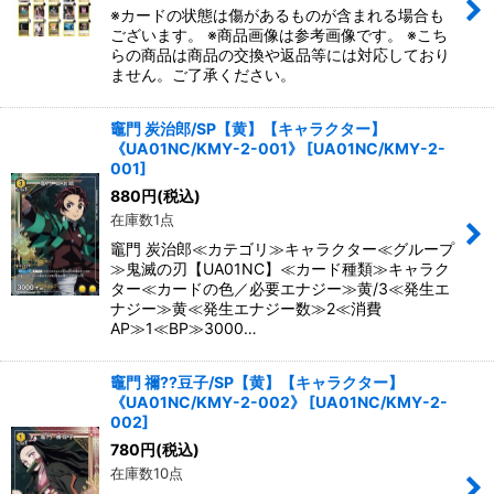
並び順
:
※カードの状態は傷があるものが含まれる場合も
ございます。 ※商品画像は参考画像です。 ※こち
らの商品は商品の交換や返品等には対応しており
絞り込む
ません。ご了承ください。
竈門 炭治郎/SP【黄】【キャラクター】
《UA01NC/KMY-2-001》
[
UA01NC/KMY-2-
001
]
880
円
(税込)
在庫数1点
竈門 炭治郎≪カテゴリ≫キャラクター≪グループ
≫鬼滅の刃【UA01NC】≪カード種類≫キャラク
ター≪カードの色／必要エナジー≫黄/3≪発生エ
ナジー≫黄≪発生エナジー数≫2≪消費
AP≫1≪BP≫3000…
竈門 禰??豆子/SP【黄】【キャラクター】
《UA01NC/KMY-2-002》
[
UA01NC/KMY-2-
002
]
780
円
(税込)
在庫数10点