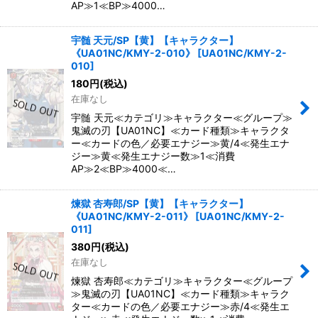
AP≫1≪BP≫4000…
宇髄 天元/SP【黄】【キャラクター】
《UA01NC/KMY-2-010》
[
UA01NC/KMY-2-
010
]
180
円
(税込)
在庫なし
宇髄 天元≪カテゴリ≫キャラクター≪グループ≫
鬼滅の刃【UA01NC】≪カード種類≫キャラクタ
ー≪カードの色／必要エナジー≫黄/4≪発生エナ
ジー≫黄≪発生エナジー数≫1≪消費
AP≫2≪BP≫4000≪…
煉獄 杏寿郎/SP【黄】【キャラクター】
《UA01NC/KMY-2-011》
[
UA01NC/KMY-2-
011
]
380
円
(税込)
在庫なし
煉獄 杏寿郎≪カテゴリ≫キャラクター≪グループ
≫鬼滅の刃【UA01NC】≪カード種類≫キャラク
ター≪カードの色／必要エナジー≫赤/4≪発生エ