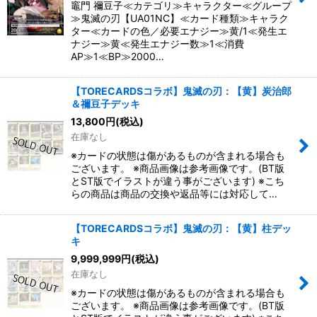
竈門 禰豆子≪カテゴリ≫キャラクター≪グループ
≫鬼滅の刃【UA01NC】≪カード種類≫キャラク
ター≪カードの色／必要エナジー≫黄/1≪発生エ
ナジー≫黄≪発生エナジー数≫1≪消費
AP≫1≪BP≫2000…
【TORECARDSコラボ】鬼滅の刃：【黄】炭治郎
＆禰豆子デッキ
13,800
円
(税込)
在庫なし
※カードの状態は傷があるものが含まれる場合も
ございます。 ※商品画像は参考画像です。(BT版
とST版でイラストが違う事がございます) ※こち
らの商品は商品の交換や返品等には対応して…
【TORECARDSコラボ】鬼滅の刃：【黄】柱デッ
キ
9,999,999
円
(税込)
在庫なし
※カードの状態は傷があるものが含まれる場合も
ございます。 ※商品画像は参考画像です。(BT版