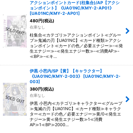
アクションポイントカード(柱集合)/AP【アクシ
ョンポイント】《UA01NC/KMY-2-AP01》
[
UA01NC/KMY-2-AP01
]
480
円
(税込)
在庫なし
柱集合≪カテゴリ≫アクションポイント≪グルー
プ≫鬼滅の刃【UA01NC】≪カード種類≫アクシ
ョンポイント≪カードの色／必要エナジー≫-≪発
生エナジー≫-≪発生エナジー数≫-≪消費AP≫-
≪BP≫-≪キ…
伊黒 小芭内/SP【黄】【キャラクター】
《UA01NC/KMY-2-003》
[
UA01NC/KMY-2-
003
]
380
円
(税込)
在庫なし
伊黒 小芭内≪カテゴリ≫キャラクター≪グループ
≫鬼滅の刃【UA01NC】≪カード種類≫キャラク
ター≪カードの色／必要エナジー≫黄/0≪発生エ
ナジー≫黄≪発生エナジー数≫1≪消費
AP≫1≪BP≫2000…