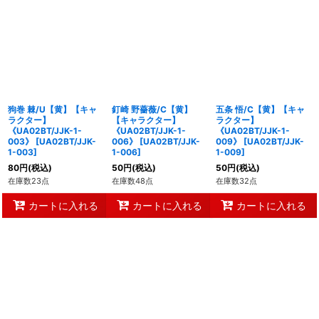
狗巻 棘/U【黄】【キャ
釘崎 野薔薇/C【黄】
五条 悟/C【黄】【キャ
ラクター】
【キャラクター】
ラクター】
《UA02BT/JJK-1-
《UA02BT/JJK-1-
《UA02BT/JJK-1-
003》
[
UA02BT/JJK-
006》
[
UA02BT/JJK-
009》
[
UA02BT/JJK-
1-003
]
1-006
]
1-009
]
80
円
(税込)
50
円
(税込)
50
円
(税込)
在庫数23点
在庫数48点
在庫数32点
カートに入れる
カートに入れる
カートに入れる