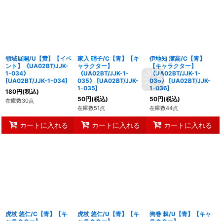
領域展開/U【黄】【イベ
家入 硝子/C【青】【キ
伊地知 潔高/C【青】
ント】《UA02BT/JJK-
ャラクター】
【キャラクター】
1-034》
《UA02BT/JJK-1-
《UA02BT/JJK-1-
[
UA02BT/JJK-1-034
]
035》
[
UA02BT/JJK-
036》
[
UA02BT/JJK-
1-035
]
1-036
]
180
円
(税込)
50
円
(税込)
50
円
(税込)
在庫数30点
在庫数51点
在庫数44点
カートに入れる
カートに入れる
カートに入れる
虎杖 悠仁/C【青】【キ
虎杖 悠仁/U【青】【キ
狗巻 棘/U【青】【キャ