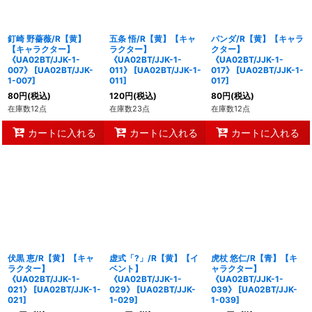
釘崎 野薔薇/R【黄】
五条 悟/R【黄】【キャ
パンダ/R【黄】【キャラ
【キャラクター】
ラクター】
クター】
《UA02BT/JJK-1-
《UA02BT/JJK-1-
《UA02BT/JJK-1-
007》
[
UA02BT/JJK-
011》
[
UA02BT/JJK-1-
017》
[
UA02BT/JJK-1-
1-007
]
011
]
017
]
80
円
(税込)
120
円
(税込)
80
円
(税込)
在庫数12点
在庫数23点
在庫数12点
カートに入れる
カートに入れる
カートに入れる
伏黒 恵/R【黄】【キャ
虚式「?」/R【黄】【イ
虎杖 悠仁/R【青】【キ
ラクター】
ベント】
ャラクター】
《UA02BT/JJK-1-
《UA02BT/JJK-1-
《UA02BT/JJK-1-
021》
[
UA02BT/JJK-1-
029》
[
UA02BT/JJK-
039》
[
UA02BT/JJK-
021
]
1-029
]
1-039
]