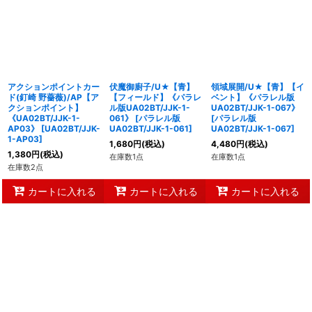
並び順
:
絞り込む
アクションポイントカー
伏魔御廚子/U★【青】
領域展開/U★【青】【イ
ド(釘崎 野薔薇)/AP【ア
【フィールド】《パラレ
ベント】《パラレル版
クションポイント】
ル版UA02BT/JJK-1-
UA02BT/JJK-1-067》
《UA02BT/JJK-1-
061》
[
パラレル版
[
パラレル版
AP03》
[
UA02BT/JJK-
UA02BT/JJK-1-061
]
UA02BT/JJK-1-067
]
1-AP03
]
1,680
円
(税込)
4,480
円
(税込)
1,380
円
(税込)
在庫数1点
在庫数1点
在庫数2点
カートに入れる
カートに入れる
カートに入れる