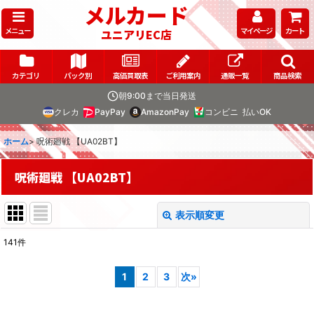
メルカード
メニュー
マイページ
カート
ユニアリEC店
カテゴリ
パック別
高価買取表
ご利用案内
通販一覧
商品検索
朝9:00まで当日発送
クレカ
PayPay
AmazonPay
コンビニ
払いOK
ホーム
>
呪術廻戦 【UA02BT】
呪術廻戦 【UA02BT】
表示順変更
閉じる
141
件
表示数
:
1
2
3
次
»
在庫あり