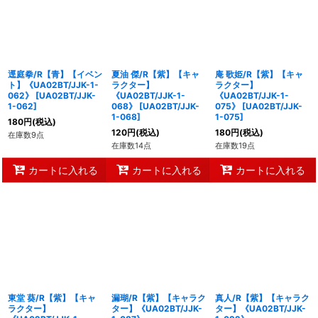
逕庭拳/R【青】【イベン
夏油 傑/R【紫】【キャ
庵 歌姫/R【紫】【キャ
ト】《UA02BT/JJK-1-
ラクター】
ラクター】
062》
[
UA02BT/JJK-
《UA02BT/JJK-1-
《UA02BT/JJK-1-
1-062
]
068》
[
UA02BT/JJK-
075》
[
UA02BT/JJK-
1-068
]
1-075
]
180
円
(税込)
120
円
(税込)
180
円
(税込)
在庫数9点
在庫数14点
在庫数19点
カートに入れる
カートに入れる
カートに入れる
東堂 葵/R【紫】【キャ
漏瑚/R【紫】【キャラク
真人/R【紫】【キャラク
ラクター】
ター】《UA02BT/JJK-
ター】《UA02BT/JJK-