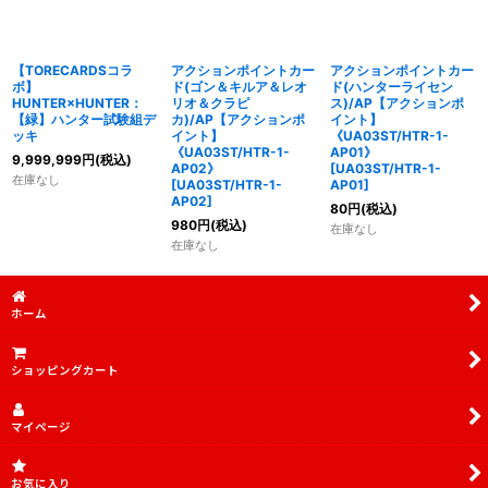
【TORECARDSコラ
アクションポイントカー
アクションポイントカー
ボ】
ド(ゴン＆キルア＆レオ
ド(ハンターライセン
HUNTER×HUNTER：
リオ＆クラピ
ス)/AP【アクションポ
【緑】ハンター試験組デ
カ)/AP【アクションポ
イント】
ッキ
イント】
《UA03ST/HTR-1-
《UA03ST/HTR-1-
AP01》
9,999,999
円
(税込)
AP02》
[
UA03ST/HTR-1-
在庫なし
[
UA03ST/HTR-1-
AP01
]
AP02
]
80
円
(税込)
980
円
(税込)
在庫なし
在庫なし
ホーム
ショッピングカート
マイページ
お気に入り