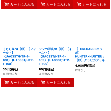
カートに入れる
カートに入れる
カートに入れる
くじら島/U【緑】【フィ
ジンの写真/R【緑】【イ
【TORECARDSコラ
ールド】
ベント】
ボ】
《UA03ST/HTR-1-
《UA03ST/HTR-1-
HUNTER×HUNTER：
108》
[
UA03ST/HTR-
109》
[
UA03ST/HTR-
【緑】クラピカデッキ
1-108
]
1-109
]
4,980
円
(税込)
50
円
(税込)
80
円
(税込)
在庫なし
在庫数42点
在庫数22点
カートに入れる
カートに入れる