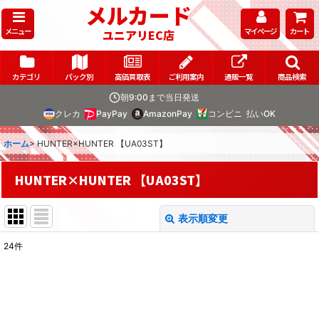
メルカード
メニュー
マイページ
カート
ユニアリEC店
カテゴリ
パック別
高価買取表
ご利用案内
通販一覧
商品検索
朝9:00まで当日発送
クレカ
PayPay
AmazonPay
コンビニ
払いOK
ホーム
>
HUNTER×HUNTER 【UA03ST】
HUNTER×HUNTER 【UA03ST】
表示順変更
閉じる
24
件
表示数
:
在庫あり