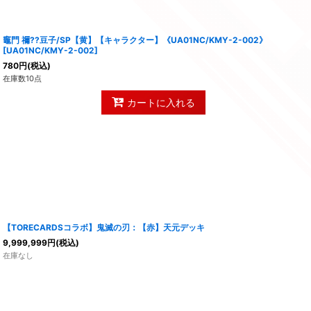
竈門 禰??豆子/SP【黄】【キャラクター】《UA01NC/KMY-2-002》
[
UA01NC/KMY-2-002
]
780
円
(税込)
在庫数10点
カートに入れる
【TORECARDSコラボ】鬼滅の刃：【赤】天元デッキ
9,999,999
円
(税込)
在庫なし