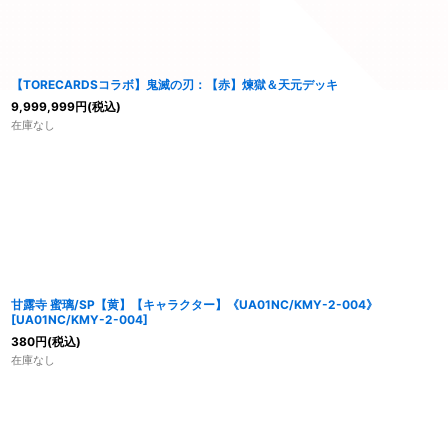
【TORECARDSコラボ】鬼滅の刃：【赤】煉獄＆天元デッキ
9,999,999
円
(税込)
在庫なし
甘露寺 蜜璃/SP【黄】【キャラクター】《UA01NC/KMY-2-004》
[
UA01NC/KMY-2-004
]
380
円
(税込)
在庫なし