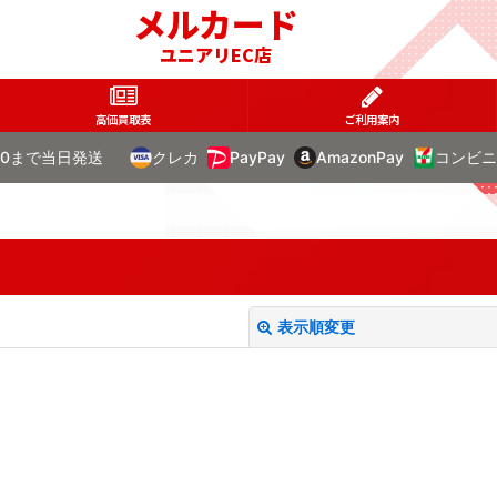
メルカード
ユニアリEC店
高価買取表
ご利用案内
00まで当日発送
クレカ
PayPay
AmazonPay
コンビニ
表示順変更