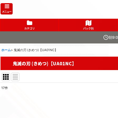
メニュー
カテゴリ
パック別
朝9:
ホーム
>
鬼滅の刃 (きめつ)【UA01NC】
鬼滅の刃 (きめつ)【UA01NC】
17
件
表示数
:
在庫あり
並び順
: