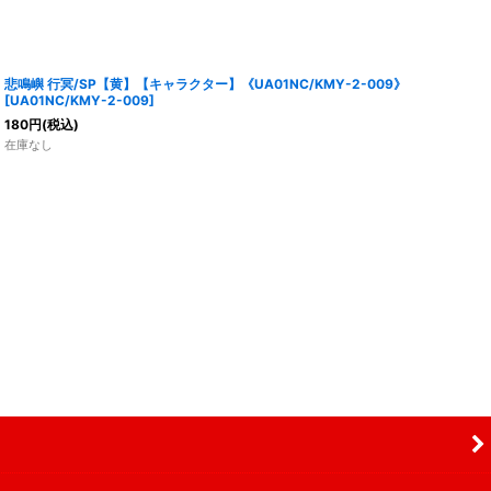
悲鳴嶼 行冥/SP【黄】【キャラクター】《UA01NC/KMY-2-009》
[
UA01NC/KMY-2-009
]
180
円
(税込)
在庫なし