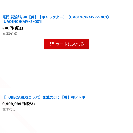
絞り込む
竈門 炭治郎/SP【黄】【キャラクター】《UA01NC/KMY-2-001》
[
UA01NC/KMY-2-001
]
880
円
(税込)
在庫数1点
カートに入れる
【TORECARDSコラボ】鬼滅の刃：【黄】柱デッキ
9,999,999
円
(税込)
在庫なし