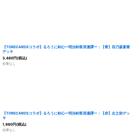
【TORECARDSコラボ】るろうに剣心ー明治剣客浪漫譚ー：【青】四乃森蒼紫
デッキ
3,480
円
(税込)
在庫なし
【TORECARDSコラボ】るろうに剣心ー明治剣客浪漫譚ー：【赤】左之助デッ
キ
1,980
円
(税込)
在庫なし