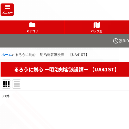
メニュー
カテゴリ
パック別
朝9:
ホーム
>
るろうに剣心 －明治剣客浪漫譚－ 【UA41ST】
るろうに剣心 －明治剣客浪漫譚－ 【UA41ST】
33
件
表示数
:
在庫あり
並び順
: