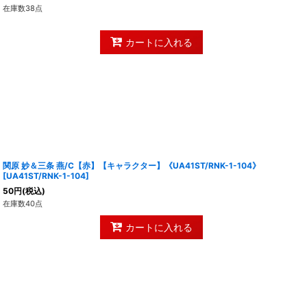
在庫数38点
カートに入れる
関原 妙＆三条 燕/C【赤】【キャラクター】《UA41ST/RNK-1-104》
[
UA41ST/RNK-1-104
]
50
円
(税込)
在庫数40点
カートに入れる