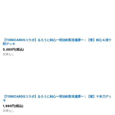
【TORECARDSコラボ】るろうに剣心ー明治剣客浪漫譚ー：【青】剣心＆清十
郎デッキ
5,480
円
(税込)
在庫なし
【TORECARDSコラボ】るろうに剣心ー明治剣客浪漫譚ー：【紫】十本刀デッ
キ
1,980
円
(税込)
在庫なし