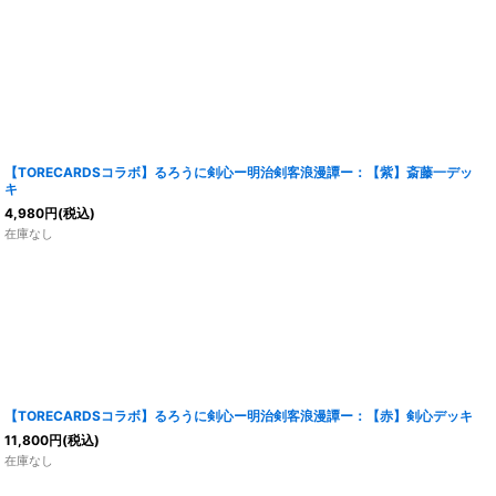
【TORECARDSコラボ】るろうに剣心ー明治剣客浪漫譚ー：【紫】斎藤一デッ
キ
4,980
円
(税込)
在庫なし
【TORECARDSコラボ】るろうに剣心ー明治剣客浪漫譚ー：【赤】剣心デッキ
11,800
円
(税込)
在庫なし