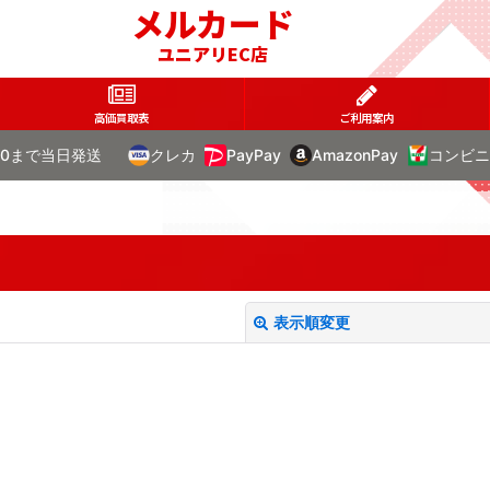
メルカード
ユニアリEC店
高価買取表
ご利用案内
00まで当日発送
クレカ
PayPay
AmazonPay
コンビニ
表示順変更