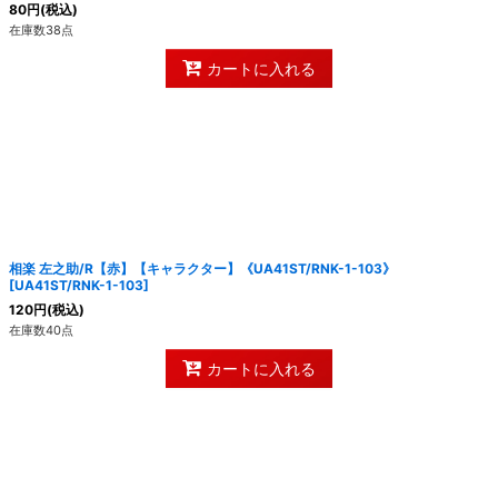
80
円
(税込)
在庫数38点
カートに入れる
相楽 左之助/R【赤】【キャラクター】《UA41ST/RNK-1-103》
[
UA41ST/RNK-1-103
]
120
円
(税込)
在庫数40点
カートに入れる