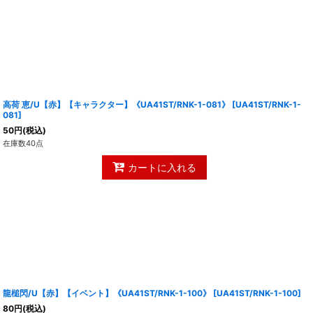
高荷 恵/U【赤】【キャラクター】《UA41ST/RNK-1-081》
[
UA41ST/RNK-1-
081
]
50
円
(税込)
在庫数40点
カートに入れる
龍槌閃/U【赤】【イベント】《UA41ST/RNK-1-100》
[
UA41ST/RNK-1-100
]
80
円
(税込)