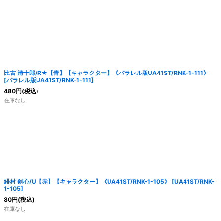
比古 清十郎/R★【青】【キャラクター】《パラレル版UA41ST/RNK-1-111》
[
パラレル版UA41ST/RNK-1-111
]
480
円
(税込)
在庫なし
緋村 剣心/U【赤】【キャラクター】《UA41ST/RNK-1-105》
[
UA41ST/RNK-
1-105
]
80
円
(税込)
在庫なし