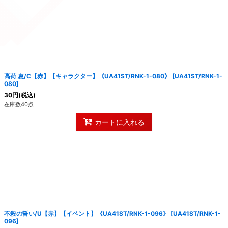
高荷 恵/C【赤】【キャラクター】《UA41ST/RNK-1-080》
[
UA41ST/RNK-1-
080
]
30
円
(税込)
在庫数40点
カートに入れる
不殺の誓い/U【赤】【イベント】《UA41ST/RNK-1-096》
[
UA41ST/RNK-1-
096
]