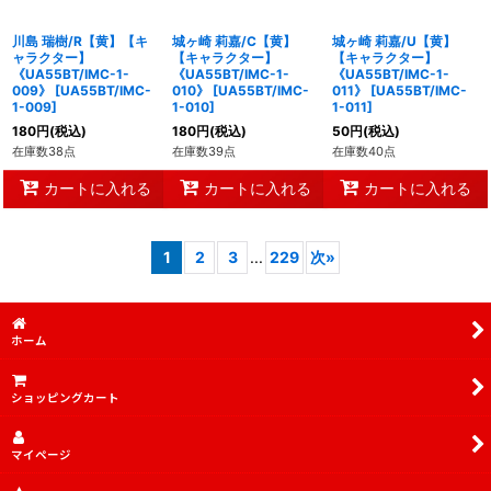
川島 瑞樹/R【黄】【キ
城ヶ崎 莉嘉/C【黄】
城ヶ崎 莉嘉/U【黄】
ャラクター】
【キャラクター】
【キャラクター】
《UA55BT/IMC-1-
《UA55BT/IMC-1-
《UA55BT/IMC-1-
009》
[
UA55BT/IMC-
010》
[
UA55BT/IMC-
011》
[
UA55BT/IMC-
1-009
]
1-010
]
1-011
]
180
円
(税込)
180
円
(税込)
50
円
(税込)
在庫数38点
在庫数39点
在庫数40点
カートに入れる
カートに入れる
カートに入れる
1
2
3
...
229
次
»
ホーム
ショッピングカート
マイページ