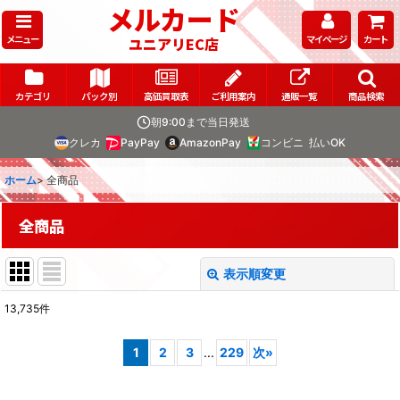
メルカード
メニュー
マイページ
カート
ユニアリEC店
カテゴリ
パック別
高価買取表
ご利用案内
通販一覧
商品検索
朝9:00まで当日発送
クレカ
PayPay
AmazonPay
コンビニ
払いOK
ホーム
>
全商品
全商品
表示順変更
閉じる
13,735
件
表示数
:
1
2
3
...
229
次
»
在庫あり