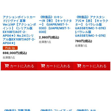
アクションポイントカー
《特価品》ロキシ
《特価品》アナスタシ
ド(リヴァイ 直筆
ー/R【青】【キャラクタ
ア/C★【赤】【キャラク
Ver.)/AP【アクションポ
ー】《UAPR/MST-1-
ター】《パラレル版
イント】《シリアル版
030》
[
UAPR/MST-1-
UA55BT/IMC-1-076》
EX10BT/AOT-2-
030
]
[
パラレル版
AP04★》No.24
[
シリ
UA55BT/IMC-1-076
]
2,980
円
(税込)
アル版EX10BT/AOT-2-
780
円
(税込)
在庫数1点
AP04★
]
在庫数1点
698,000
円
(税込)
在庫数1点
カートに入れる
カートに入れる
カートに入れる
《特価品》花園 羽香
《特価品》フレイア・ヴ
《特価品》キサ