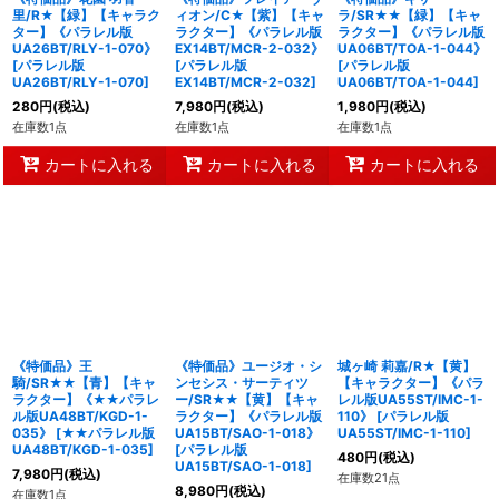
里/R★【緑】【キャラク
ィオン/C★【紫】【キャ
ラ/SR★★【緑】【キャ
ター】《パラレル版
ラクター】《パラレル版
ラクター】《パラレル版
UA26BT/RLY-1-070》
EX14BT/MCR-2-032》
UA06BT/TOA-1-044》
[
パラレル版
[
パラレル版
[
パラレル版
UA26BT/RLY-1-070
]
EX14BT/MCR-2-032
]
UA06BT/TOA-1-044
]
280
円
(税込)
7,980
円
(税込)
1,980
円
(税込)
在庫数1点
在庫数1点
在庫数1点
カートに入れる
カートに入れる
カートに入れる
《特価品》王
《特価品》ユージオ・シ
城ヶ崎 莉嘉/R★【黄】
騎/SR★★【青】【キャ
ンセシス・サーティツ
【キャラクター】《パラ
ラクター】《★★パラレ
ー/SR★★【黄】【キャ
レル版UA55ST/IMC-1-
ル版UA48BT/KGD-1-
ラクター】《パラレル版
110》
[
パラレル版
035》
[
★★パラレル版
UA15BT/SAO-1-018》
UA55ST/IMC-1-110
]
UA48BT/KGD-1-035
]
[
パラレル版
480
円
(税込)
UA15BT/SAO-1-018
]
7,980
円
(税込)
在庫数21点
8,980
円
(税込)
在庫数1点