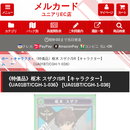
メルカード
メニュー
マイページ
カート
ユニアリEC店
カテゴリ
パック別
高価買取表
ご利用案内
通販一覧
商品検索
朝9:00まで当日発送
クレカ
PayPay
AmazonPay
コンビニ
払いOK
ホー
>
キャラクタ
>
《特価品》枢木 スザク/SR【キャラクター】
ム
ー
《UA01BT/CGH-1-036》
《特価品》枢木 スザク/SR【キャラクター】
《UA01BT/CGH-1-036》
[
UA01BT/CGH-1-036
]