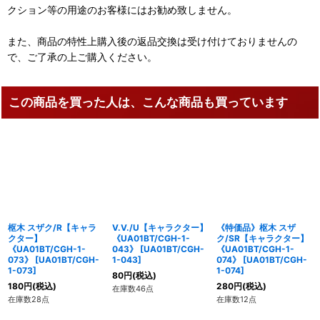
クション等の用途のお客様にはお勧め致しません。
また、商品の特性上購入後の返品交換は受け付けておりませんの
で、ご了承の上ご購入ください。
この商品を買った人は、こんな商品も買っています
枢木 スザク/R【キャラ
V.V./U【キャラクター】
《特価品》枢木 スザ
クター】
《UA01BT/CGH-1-
ク/SR【キャラクター】
《UA01BT/CGH-1-
043》
[
UA01BT/CGH-
《UA01BT/CGH-1-
073》
[
UA01BT/CGH-
1-043
]
074》
[
UA01BT/CGH-
1-073
]
1-074
]
80
円
(税込)
180
円
(税込)
280
円
(税込)
在庫数46点
在庫数28点
在庫数12点