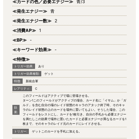
≪カードの色／必要エナジー≫
青/3
≪発生エナジー≫
青
≪発生エナジー数≫
2
≪消費AP≫
1
≪BP≫
-
≪キーワード効果≫
-
≪特徴≫
トリガー効果:
あり
トリガー効果種類:
ゲット
特徴:
新統合軍
レアリティ:
C
このフィールドはアクティブで場に登場させる。
ターン1このフィールドがアクティブの場合、カード名に「イサム」か「ガ
ルド」を含む自分の場のレイド状態のキャラのアタック終了時、そのキャ
効
ラのレイド状態の上のカードを場外に置いてもよい。そうした場合、この
果:
フィールドをレストにし、カードを1枚引き、自分の手札から必要エナジー
を満たしこの効果で場外に置いたカードと必要エナジーが異なるカードを1
枚まで、そのキャラのレイド元のカードにレイドさせる。
トリガー:
ゲットこのカードを手札に加える。