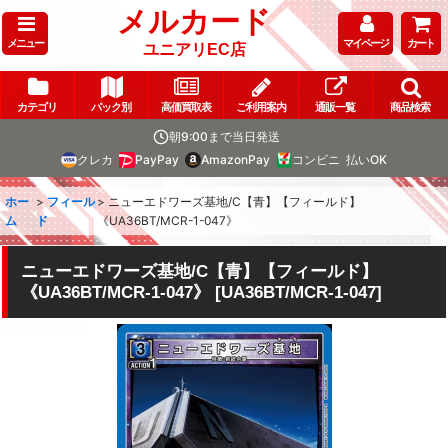
メルカード
メニュー
マイページ
カート
ユニアリEC店
カテゴリ
パック別
高価買取表
ご利用案内
通販一覧
商品検索
朝9:00まで当日発送
クレカ
PayPay
AmazonPay
コンビニ
払いOK
ホー
>
フィール
>
ニューエドワーズ基地/C【青】【フィールド】
ム
ド
《UA36BT/MCR-1-047》
ニューエドワーズ基地/C【青】【フィールド】
《UA36BT/MCR-1-047》
[
UA36BT/MCR-1-047
]