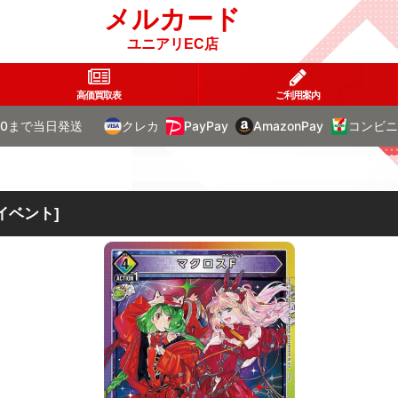
メルカード
ユニアリEC店
高価買取表
ご利用案内
00まで当日発送
クレカ
PayPay
AmazonPay
コンビニ
イベント
]