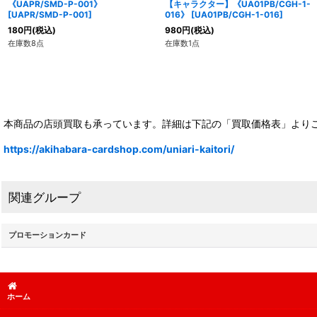
《UAPR/SMD-P-001》
【キャラクター】《UA01PB/CGH-1-
[
UAPR/SMD-P-001
]
016》
[
UA01PB/CGH-1-016
]
180
円
(税込)
980
円
(税込)
在庫数8点
在庫数1点
本商品の店頭買取も承っています。詳細は下記の「買取価格表」より
https://akihabara-cardshop.com/uniari-kaitori/
関連グループ
プロモーションカード
ホーム