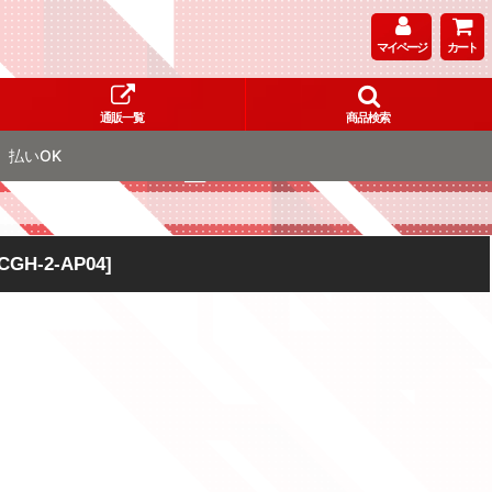
マイページ
カート
通販一覧
商品検索
払いOK
CGH-2-AP04
]