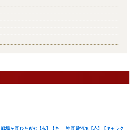
戦場ヶ原 ひたぎ/C【赤】【キ
神原 駿河/R【赤】【キャラク