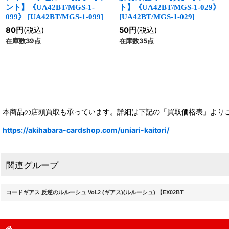
ント】《UA42BT/MGS-1-
ト】《UA42BT/MGS-1-029》
099》
[
UA42BT/MGS-1-099
]
[
UA42BT/MGS-1-029
]
80
円
(税込)
50
円
(税込)
在庫数39点
在庫数35点
本商品の店頭買取も承っています。詳細は下記の「買取価格表」より
https://akihabara-cardshop.com/uniari-kaitori/
関連グループ
コードギアス 反逆のルルーシュ Vol.2 (ギアス)(ルルーシュ) 【EX02BT