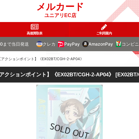
メルカード
ユニアリEC店
高価買取表
ご利用案内
00まで当日発送
クレカ
PayPay
AmazonPay
コンビニ
クションポイント】《EX02BT/CGH-2-AP04》
ションポイント】《EX02BT/CGH-2-AP04》
[
EX02BT/