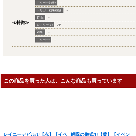
トリガー効果:
-
トリガー効果種類:
-
特徴:
-
≪特徴≫
レアリティ:
AP
効果:
-
トリガー:
-
この商品を買った人は、こんな商品も買っています
レイニーデビル/U【赤】【イベ
解呪の儀式/U【黄】【イベン