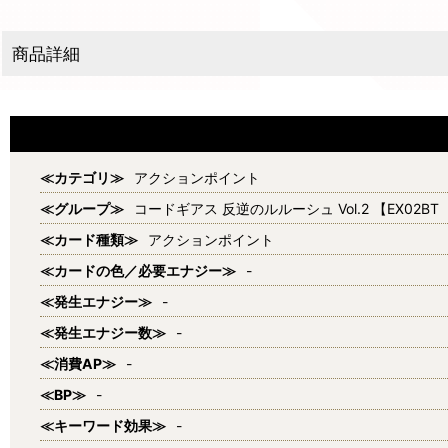
商品詳細
≪カテゴリ≫
アクションポイント
≪グループ≫
コードギアス 反逆のルルーシュ Vol.2 【EX02BT
≪カード種類≫
アクションポイント
≪カードの色／必要エナジー≫
-
≪発生エナジー≫
-
≪発生エナジー数≫
-
≪消費AP≫
-
≪BP≫
-
≪キーワード効果≫
-