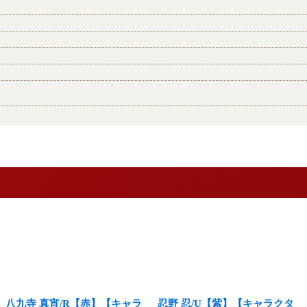
八九寺 真宵/R【赤】【キャラ
忍野 忍/U【紫】【キャラクタ