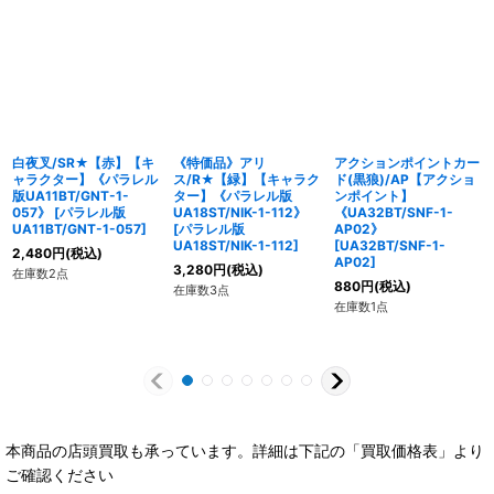
白夜叉/SR★【赤】【キ
《特価品》アリ
アクションポイントカー
ャラクター】《パラレル
ス/R★【緑】【キャラク
ド(黒狼)/AP【アクショ
版UA11BT/GNT-1-
ター】《パラレル版
ンポイント】
057》
[
パラレル版
UA18ST/NIK-1-112》
《UA32BT/SNF-1-
UA11BT/GNT-1-057
]
[
パラレル版
AP02》
UA18ST/NIK-1-112
]
[
UA32BT/SNF-1-
2,480
円
(税込)
AP02
]
3,280
円
(税込)
在庫数2点
880
円
(税込)
在庫数3点
在庫数1点
本商品の店頭買取も承っています。詳細は下記の「買取価格表」より
ご確認ください