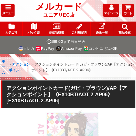
メルカード
メニュー
マイページ
カート
ユニアリEC店
カテゴリ
パック別
高価買取表
ご利用案内
通販一覧
商品検索
朝9:00まで当日発送
クレカ
PayPay
AmazonPay
コンビニ
払いOK
ホ
>
アクション
>
アクションポイントカード(ガビ・ブラウン)/AP【アクション
ー
ポイント
ポイント】《EX10BT/AOT-2-AP06》
ム
アクションポイントカード(ガビ・ブラウン)/AP【ア
クションポイント】《EX10BT/AOT-2-AP06》
[
EX10BT/AOT-2-AP06
]