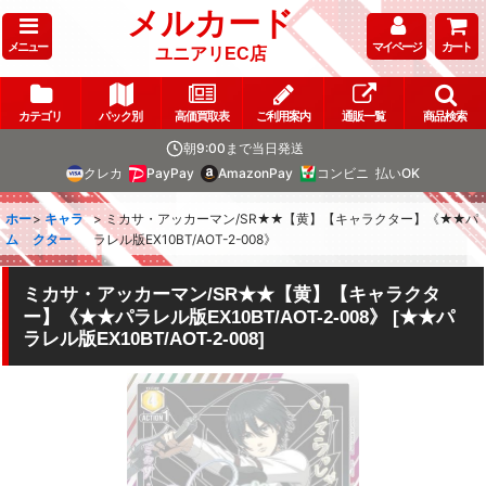
メルカード
メニュー
マイページ
カート
ユニアリEC店
カテゴリ
パック別
高価買取表
ご利用案内
通販一覧
商品検索
朝9:00まで当日発送
クレカ
PayPay
AmazonPay
コンビニ
払いOK
ホー
>
キャラ
>
ミカサ・アッカーマン/SR★★【黄】【キャラクター】《★★パ
ム
クター
ラレル版EX10BT/AOT-2-008》
ミカサ・アッカーマン/SR★★【黄】【キャラクタ
ー】《★★パラレル版EX10BT/AOT-2-008》
[
★★パ
ラレル版EX10BT/AOT-2-008
]