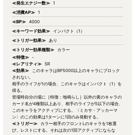
≪発生エナジー数≫
1
≪消費AP≫
1
≪BP≫
4000
≪キーワード効果≫
インパクト（1）
≪トリガー効果≫
あり
≪トリガー効果種類≫
カラー
≪特徴≫
-
≪レアリティ≫
SR
≪効果≫
このキャラはBP5000以上のキャラにブロック
されない。
相手のライフが1の場合、このキャラはインパクト（1）を
得る。
登場時自分の場に［特徴：地鳴らし］以外の黄のキャラの
カード名が4種類以上あり、相手のライフが5以下の場合、
このキャラをアクティブにする。〈ミカサ・アッカーマ
ン〉のこの効果は1ターンに1回のみ発動する。
≪トリガー≫
カラー相手のフロントLのキャラを1枚選
び、レストにする。それは次の1回アクティブにならな