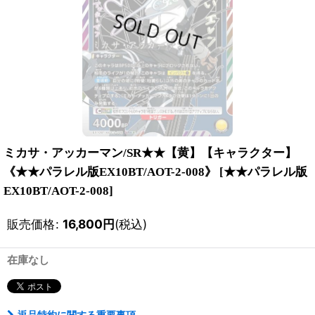
ミカサ・アッカーマン/SR★★【黄】【キャラクター】
《★★パラレル版EX10BT/AOT-2-008》
[
★★パラレル版
EX10BT/AOT-2-008
]
販売価格
:
16,800
円
(税込)
在庫なし
返品特約に関する重要事項