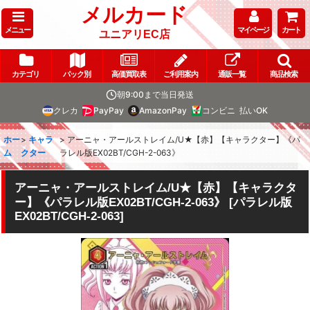
メルカード
メニュー
マイページ
カート
ユニアリEC店
カテゴリ
パック別
高価買取表
ご利用案内
通販一覧
商品検索
朝9:00まで当日発送
クレカ
PayPay
AmazonPay
コンビニ
払いOK
ホー
>
キャラ
>
アーニャ・アールストレイム/U★【赤】【キャラクター】《パ
ム
クター
ラレル版EX02BT/CGH-2-063》
アーニャ・アールストレイム/U★【赤】【キャラクタ
ー】《パラレル版EX02BT/CGH-2-063》
[
パラレル版
EX02BT/CGH-2-063
]