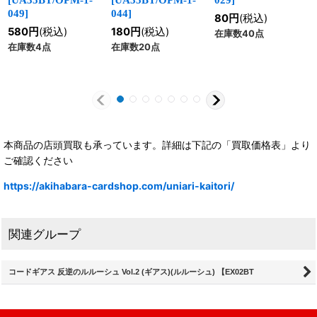
[
UA35BT/OPM-1-
[
UA35BT/OPM-1-
029
]
049
]
044
]
80
円
(税込)
580
円
(税込)
180
円
(税込)
在庫数40点
在庫数4点
在庫数20点
本商品の店頭買取も承っています。詳細は下記の「買取価格表」より
ご確認ください
https://akihabara-cardshop.com/uniari-kaitori/
関連グループ
コードギアス 反逆のルルーシュ Vol.2 (ギアス)(ルルーシュ) 【EX02BT