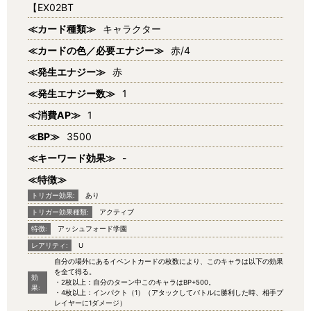
【EX02BT
≪カード種類≫
キャラクター
≪カードの色／必要エナジー≫
赤/4
≪発生エナジー≫
赤
≪発生エナジー数≫
1
≪消費AP≫
1
≪BP≫
3500
≪キーワード効果≫
-
≪特徴≫
トリガー効果:
あり
トリガー効果種類:
アクティブ
特徴:
アッシュフォード学園
レアリティ:
U
自分の場外にあるイベントカードの枚数により、このキャラは以下の効果
を全て得る。
効
・2枚以上：自分のターン中このキャラはBP+500。
果:
・4枚以上：インパクト（1）（アタックしてバトルに勝利した時、相手プ
レイヤーに1ダメージ）