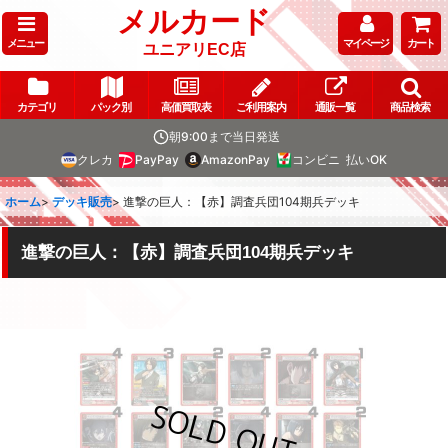
メルカード
メニュー
マイページ
カート
ユニアリEC店
カテゴリ
パック別
高価買取表
ご利用案内
通販一覧
商品検索
朝9:00まで当日発送
クレカ
PayPay
AmazonPay
コンビニ
払いOK
ホーム
>
デッキ販売
>
進撃の巨人：【赤】調査兵団104期兵デッキ
進撃の巨人：【赤】調査兵団104期兵デッキ