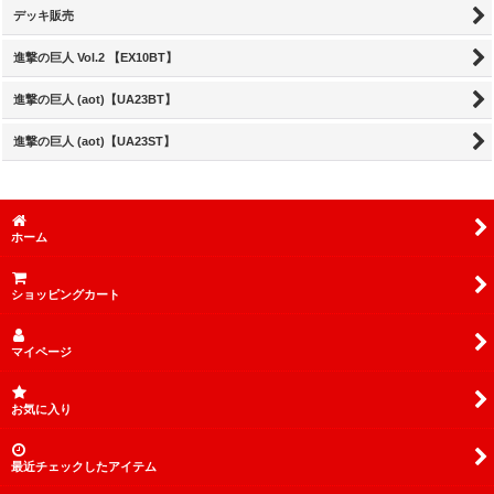
デッキ販売
進撃の巨人 Vol.2 【EX10BT】
進撃の巨人 (aot)【UA23BT】
進撃の巨人 (aot)【UA23ST】
ホーム
ショッピングカート
マイページ
お気に入り
最近チェックしたアイテム