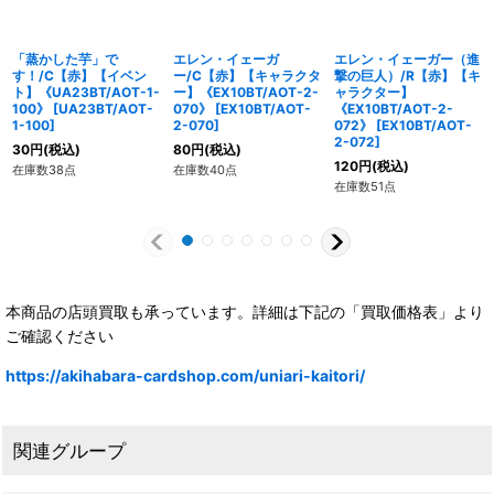
「蒸かした芋」で
エレン・イェーガ
エレン・イェーガー（進
す！/C【赤】【イベン
ー/C【赤】【キャラクタ
撃の巨人）/R【赤】【キ
ト】《UA23BT/AOT-1-
ー】《EX10BT/AOT-2-
ャラクター】
100》
[
UA23BT/AOT-
070》
[
EX10BT/AOT-
《EX10BT/AOT-2-
1-100
]
2-070
]
072》
[
EX10BT/AOT-
2-072
]
30
円
(税込)
80
円
(税込)
120
円
(税込)
在庫数38点
在庫数40点
在庫数51点
本商品の店頭買取も承っています。詳細は下記の「買取価格表」より
ご確認ください
https://akihabara-cardshop.com/uniari-kaitori/
関連グループ