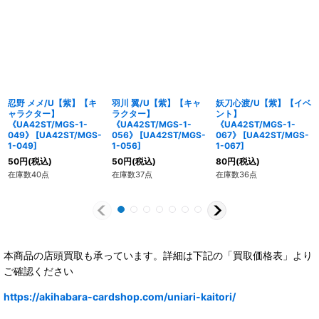
忍野 メメ/U【紫】【キ
羽川 翼/U【紫】【キャ
妖刀心渡/U【紫】【イベ
ャラクター】
ラクター】
ント】
《UA42ST/MGS-1-
《UA42ST/MGS-1-
《UA42ST/MGS-1-
049》
[
UA42ST/MGS-
056》
[
UA42ST/MGS-
067》
[
UA42ST/MGS-
1-049
]
1-056
]
1-067
]
50
円
(税込)
50
円
(税込)
80
円
(税込)
在庫数40点
在庫数37点
在庫数36点
本商品の店頭買取も承っています。詳細は下記の「買取価格表」より
ご確認ください
https://akihabara-cardshop.com/uniari-kaitori/