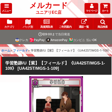
メルカード
メニュー
マイページ
カート
ユニアリEC店
カテゴリ
パック別
高価買取表
ご利用案内
通販一覧
商品検索
朝9:00まで当日発送
クレカ
PayPay
AmazonPay
コンビニ
払いOK
ホーム
>
フィールド
>
学習塾跡/U【紫】【フィールド】《UA42ST/MGS-1-109》
学習塾跡/U【紫】【フィールド】《UA42ST/MGS-1-
109》
[
UA42ST/MGS-1-109
]