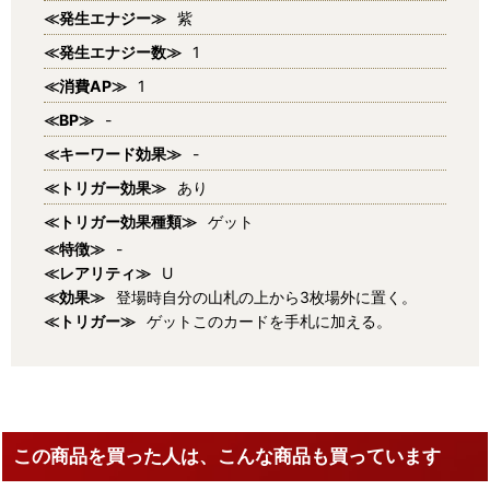
≪発生エナジー≫
紫
≪発生エナジー数≫
1
≪消費AP≫
1
≪BP≫
-
≪キーワード効果≫
-
≪トリガー効果≫
あり
≪トリガー効果種類≫
ゲット
≪特徴≫
-
≪レアリティ≫
U
≪効果≫
登場時自分の山札の上から3枚場外に置く。
≪トリガー≫
ゲットこのカードを手札に加える。
この商品を買った人は、こんな商品も買っています