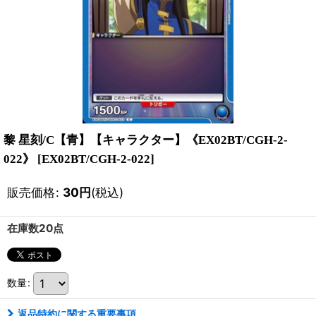
黎 星刻/C【青】【キャラクター】《EX02BT/CGH-2-
022》
[
EX02BT/CGH-2-022
]
販売価格
:
30
円
(税込)
在庫数20点
数量
:
返品特約に関する重要事項