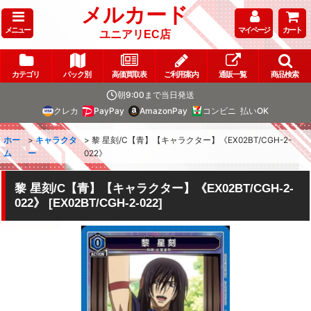
メルカード
メニュー
マイページ
カート
ユニアリEC店
カテゴリ
パック別
高価買取表
ご利用案内
通販一覧
商品検索
朝9:00まで当日発送
クレカ
PayPay
AmazonPay
コンビニ
払いOK
ホー
>
キャラクタ
>
黎 星刻/C【青】【キャラクター】《EX02BT/CGH-2-
ム
ー
022》
黎 星刻/C【青】【キャラクター】《EX02BT/CGH-2-
022》
[
EX02BT/CGH-2-022
]