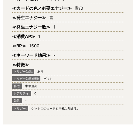
≪カードの色／必要エナジー≫
青/0
≪発生エナジー≫
青
≪発生エナジー数≫
1
≪消費AP≫
1
≪BP≫
1500
≪キーワード効果≫
-
≪特徴≫
トリガー効果:
あり
トリガー効果種類:
ゲット
特徴:
中華連邦
レアリティ:
C
効果:
-
トリガー:
ゲットこのカードを手札に加える。