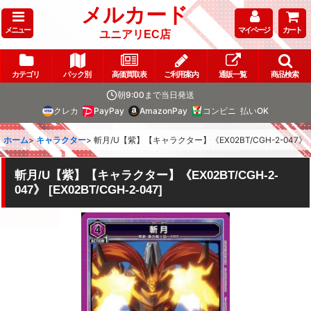
メルカード
メニュー
マイページ
カート
ユニアリEC店
カテゴリ
パック別
高価買取表
ご利用案内
通販一覧
商品検索
朝9:00まで当日発送
クレカ
PayPay
AmazonPay
コンビニ
払いOK
ホーム
>
キャラクター
>
斬月/U【紫】【キャラクター】《EX02BT/CGH-2-047》
斬月/U【紫】【キャラクター】《EX02BT/CGH-2-
047》
[
EX02BT/CGH-2-047
]