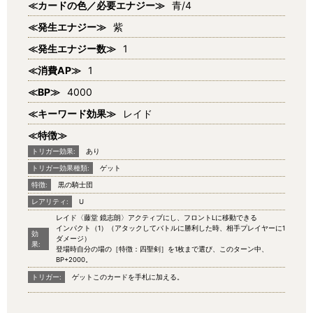
≪カードの色／必要エナジー≫
青/4
≪発生エナジー≫
紫
≪発生エナジー数≫
1
≪消費AP≫
1
≪BP≫
4000
≪キーワード効果≫
レイド
≪特徴≫
トリガー効果:
あり
トリガー効果種類:
ゲット
特徴:
黒の騎士団
レアリティ:
U
レイド〈藤堂 鏡志朗〉アクティブにし、フロントLに移動できる
インパクト（1）（アタックしてバトルに勝利した時、相手プレイヤーに1
効
ダメージ）
果:
登場時自分の場の［特徴：四聖剣］を1枚まで選び、このターン中、
BP+2000。
トリガー:
ゲットこのカードを手札に加える。