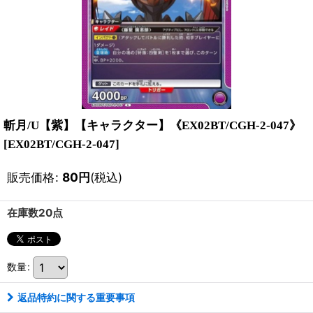
斬月/U【紫】【キャラクター】《EX02BT/CGH-2-047》
[
EX02BT/CGH-2-047
]
販売価格
:
80
円
(税込)
在庫数20点
数量
:
返品特約に関する重要事項