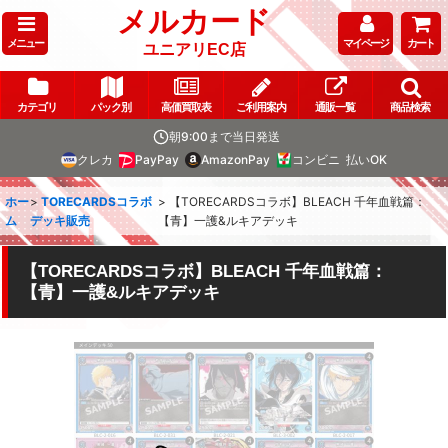
メルカード
メニュー
マイページ
カート
ユニアリEC店
カテゴリ
パック別
高価買取表
ご利用案内
通販一覧
商品検索
朝9:00まで当日発送
クレカ
PayPay
AmazonPay
コンビニ
払いOK
ホー
>
TORECARDSコラボ
>
【TORECARDSコラボ】BLEACH 千年血戦篇：
ム
デッキ販売
【青】一護&ルキアデッキ
【TORECARDSコラボ】BLEACH 千年血戦篇：
【青】一護&ルキアデッキ