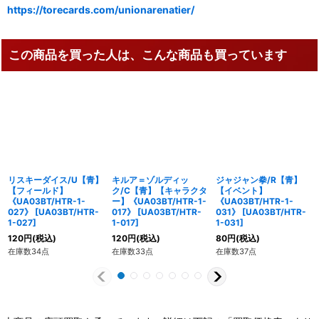
https://torecards.com/unionarenatier/
この商品を買った人は、こんな商品も買っています
リスキーダイス/U【青】
キルア＝ゾルディッ
ジャジャン拳/R【青】
【フィールド】
ク/C【青】【キャラクタ
【イベント】
《UA03BT/HTR-1-
ー】《UA03BT/HTR-1-
《UA03BT/HTR-1-
027》
[
UA03BT/HTR-
017》
[
UA03BT/HTR-
031》
[
UA03BT/HTR-
1-027
]
1-017
]
1-031
]
120
円
(税込)
120
円
(税込)
80
円
(税込)
在庫数34点
在庫数33点
在庫数37点