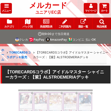
メルカード
メニュー
マイページ
カート
ユニアリEC店
カテゴリ
パック別
高価買取表
ご利用案内
通販一覧
商品検索
朝9:00まで当日発送
クレカ
PayPay
AmazonPay
コンビニ
払いOK
ホ
>
TORECARDSコ
>
【TORECARDSコラボ】アイドルマスター シャイニー
ー
ラボデッキ販売
カラーズ：【紫】ALSTROEMERIAデッキ
ム
【TORECARDSコラボ】アイドルマスター シャイニ
ーカラーズ：【紫】ALSTROEMERIAデッキ