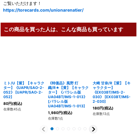
ご覧いただけます！
https://torecards.com/unionarenatier/
この商品を買った人は、こんな商品も買っています
ミト/U【紫】【キャラク
《特価品》風野 灯
大崎 甘奈/R【紫】【キ
ター】《UAPR/SAO-2-
織/R★【黄】【キャラク
ャラクター】
052》
[
UAPR/SAO-2-
ター】《パラレル版
《EX03BT/IMS-2-
052
]
UA04BT/IMS-1-013》
030》
[
EX03BT/IMS-
[
パラレル版
2-030
]
80
円
(税込)
UA04BT/IMS-1-013
]
180
円
(税込)
在庫数45点
1,980
円
(税込)
在庫数13点
在庫数1点