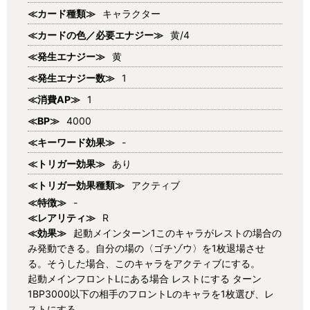
≪カード種類≫
キャラクター
≪カードの色／必要エナジー≫
黄/4
≪発生エナジー≫
黄
≪発生エナジー数≫
1
≪消費AP≫
1
≪BP≫
4000
≪キーワード効果≫
-
≪トリガー効果≫
あり
≪トリガー効果種類≫
アクティブ
≪特徴≫
-
≪レアリティ≫
R
≪効果≫
起動メインターン1このキャラがレストの場合の
み発動できる。自分の場の〈ゴチゾウ〉を1枚退場させ
る。そうした場合、このキャラをアクティブにする。
起動メインフロントLにある場合 レストにする ターン
1BP3000以下の相手のフロントLのキャラを1枚選び、レ
ストにする。