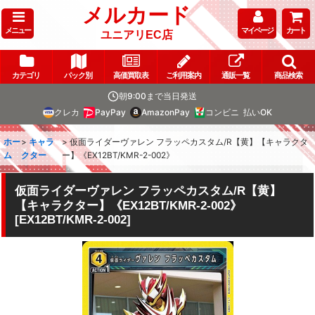
メルカード
メニュー
マイページ
カート
ユニアリEC店
カテゴリ
パック別
高価買取表
ご利用案内
通販一覧
商品検索
朝9:00まで当日発送
クレカ
PayPay
AmazonPay
コンビニ
払いOK
ホー
>
キャラ
>
仮面ライダーヴァレン フラッペカスタム/R【黄】【キャラクタ
ム
クター
ー】《EX12BT/KMR-2-002》
仮面ライダーヴァレン フラッペカスタム/R【黄】
【キャラクター】《EX12BT/KMR-2-002》
[
EX12BT/KMR-2-002
]