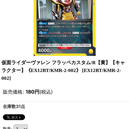
仮面ライダーヴァレン フラッペカスタム/R【黄】【キャ
ラクター】《EX12BT/KMR-2-002》
[
EX12BT/KMR-2-
002
]
販売価格
:
180
円
(税込)
在庫数31点
数量
: