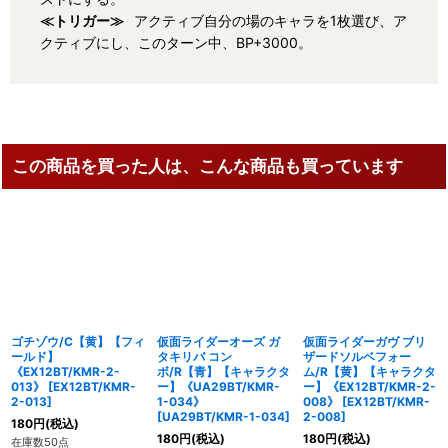
≪トリガー≫
アクティブ自分の場のキャラを1枚選び、ア
クティブにし、このターン中、BP+3000。
この商品を買った人は、こんな商品も買っています
ゴチゾウ/C【黄】【フィ
仮面ライダーオーズ ガ
仮面ライダーガヴ ブリ
ールド】
タキリバ コン
ザードソルベフォー
《EX12BT/KMR-2-
ボ/R【青】【キャラクタ
ム/R【黄】【キャラクタ
013》
[
EX12BT/KMR-
ー】《UA29BT/KMR-
ー】《EX12BT/KMR-2-
2-013
]
1-034》
008》
[
EX12BT/KMR-
[
UA29BT/KMR-1-034
]
2-008
]
180
円
(税込)
180
円
(税込)
180
円
(税込)
在庫数50点