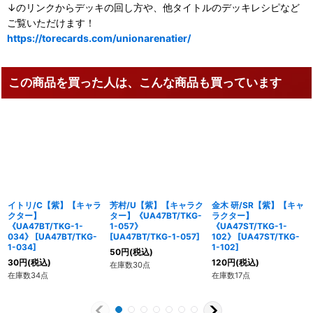
↓のリンクからデッキの回し方や、他タイトルのデッキレシピなど
ご覧いただけます！
https://torecards.com/unionarenatier/
この商品を買った人は、こんな商品も買っています
イトリ/C【紫】【キャラ
芳村/U【紫】【キャラク
金木 研/SR【紫】【キャ
クター】
ター】《UA47BT/TKG-
ラクター】
《UA47BT/TKG-1-
1-057》
《UA47ST/TKG-1-
034》
[
UA47BT/TKG-
[
UA47BT/TKG-1-057
]
102》
[
UA47ST/TKG-
1-034
]
1-102
]
50
円
(税込)
30
円
(税込)
120
円
(税込)
在庫数30点
在庫数34点
在庫数17点