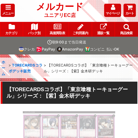
メルカード
メニュー
マイページ
カート
ユニアリEC店
カテゴリ
パック別
高価買取表
ご利用案内
通販一覧
商品検索
朝9:00まで当日発送
クレカ
PayPay
AmazonPay
コンビニ
払いOK
ホ
>
TORECARDSコラ
>
【TORECARDSコラボ】「東京喰種トーキョーグー
ー
ボデッキ販売
ル」シリーズ：【紫】金木研デッキ
ム
【TORECARDSコラボ】「東京喰種トーキョーグー
ル」シリーズ：【紫】金木研デッキ