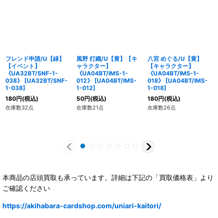
フレンド申請/U【緑】
風野 灯織/U【黄】【キ
八宮 めぐる/U【黄】
【イベント】
ャラクター】
【キャラクター】
《UA32BT/SNF-1-
《UA04BT/IMS-1-
《UA04BT/IMS-1-
038》
[
UA32BT/SNF-
012》
[
UA04BT/IMS-
018》
[
UA04BT/IMS-
1-038
]
1-012
]
1-018
]
180
円
(税込)
50
円
(税込)
180
円
(税込)
在庫数32点
在庫数21点
在庫数26点
本商品の店頭買取も承っています。詳細は下記の「買取価格表」より
ご確認ください
https://akihabara-cardshop.com/uniari-kaitori/