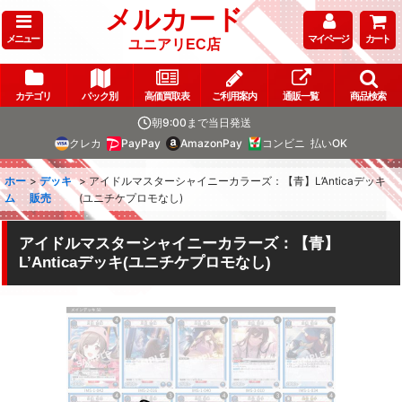
メルカード
メニュー
マイページ
カート
ユニアリEC店
カテゴリ
パック別
高価買取表
ご利用案内
通販一覧
商品検索
朝9:00まで当日発送
クレカ
PayPay
AmazonPay
コンビニ
払いOK
ホー
>
デッキ
>
アイドルマスターシャイニーカラーズ：【青】L’Anticaデッキ
ム
販売
(ユニチケプロモなし)
アイドルマスターシャイニーカラーズ：【青】
L’Anticaデッキ(ユニチケプロモなし)