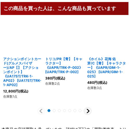
この商品を買った人は、こんな商品も買っています
アクションポイントカー
トリコ/PR【青】【キャ
《ホイル》花海 佑
ド(グルメスパイザ
ラクター】
芽/C【青】【キャラクタ
ー)/AP【】【アクショ
《UAPR/TRK-P-002》
ー】《UAPR/GIM-1-
ンポイント】
[
UAPR/TRK-P-002
]
025》
[
UAPR/GIM-1-
《UA17ST/TRK-1-
025
]
380
円
(税込)
AP02》
[
UA17ST/TRK-
480
円
(税込)
在庫数2点
1-AP02
]
在庫数3点
12,800
円
(税込)
在庫数1点