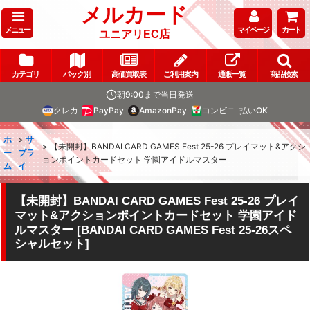
メルカード
メニュー
マイページ
カート
ユニアリEC店
カテゴリ
パック別
高価買取表
ご利用案内
通販一覧
商品検索
朝9:00まで当日発送
クレカ
PayPay
AmazonPay
コンビニ
払いOK
ホ
>
サ
>
【未開封】BANDAI CARD GAMES Fest 25-26 プレイマット&アクシ
ー
プラ
ョンポイントカードセット 学園アイドルマスター
ム
イ
【未開封】BANDAI CARD GAMES Fest 25-26 プレイ
マット&アクションポイントカードセット 学園アイド
ルマスター
[
BANDAI CARD GAMES Fest 25-26スペ
シャルセット
]