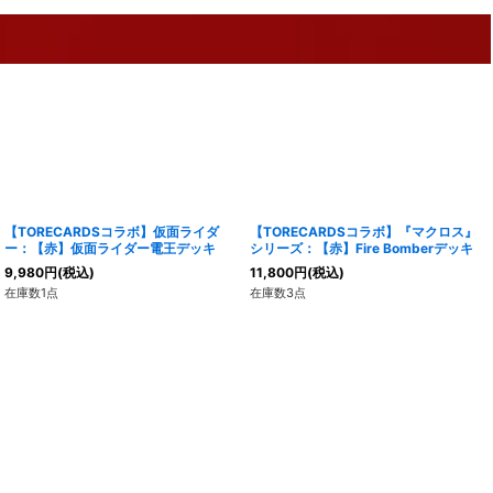
【TORECARDSコラボ】仮面ライダ
【TORECARDSコラボ】『マクロス』
ー：【赤】仮面ライダー電王デッキ
シリーズ：【赤】Fire Bomberデッキ
9,980
円
(税込)
11,800
円
(税込)
在庫数1点
在庫数3点