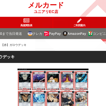
メルカード
ユニアリEC店
高価買取表
ご利用案内
00まで当日発送
クレカ
PayPay
AmazonPay
コンビニ
ン：【赤】ガロウデッキ
ロウデッキ