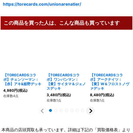
https://torecards.com/unionarenatier/
この商品を買った人は、こんな商品も買っています
【TORECARDSコラ
【TORECARDSコラ
【TORECARDSコラ
ボ】チェンソーマン：
ボ】ワンパンマン：
ボ】アークナイツ：
【赤】アキ&姫野デッキ
【黄】サイタマ＆ジェノ
【黄】W＆フロストノヴ
スデッキ
ァデッキ
4,980
円
(税込)
3,480
円
(税込)
8,480
円
(税込)
在庫数4点
在庫数1点
在庫数1点
本商品の店頭買取も承っています。詳細は下記の「買取価格表」より