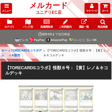
メルカード
メニュー
マイページ
カート
ユニアリEC店
カテゴリ
パック別
高価買取表
ご利用案内
通販一覧
商品検索
朝9:00まで当日発送
クレカ
PayPay
AmazonPay
コンビニ
払いOK
ホー
>
TORECARDSコラボデ
>
【TORECARDSコラボ】怪獣８号：【黄】レノ
ム
ッキ販売
＆キコルデッキ
【TORECARDSコラボ】怪獣８号：【黄】レノ＆キコ
ルデッキ