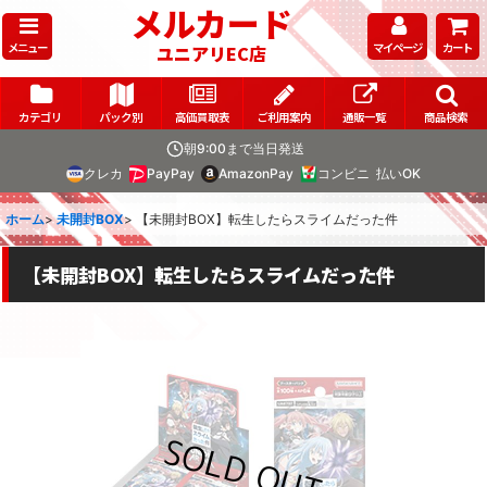
メルカード
メニュー
マイページ
カート
ユニアリEC店
カテゴリ
パック別
高価買取表
ご利用案内
通販一覧
商品検索
朝9:00まで当日発送
クレカ
PayPay
AmazonPay
コンビニ
払いOK
ホーム
>
未開封BOX
>
【未開封BOX】転生したらスライムだった件
【未開封BOX】転生したらスライムだった件