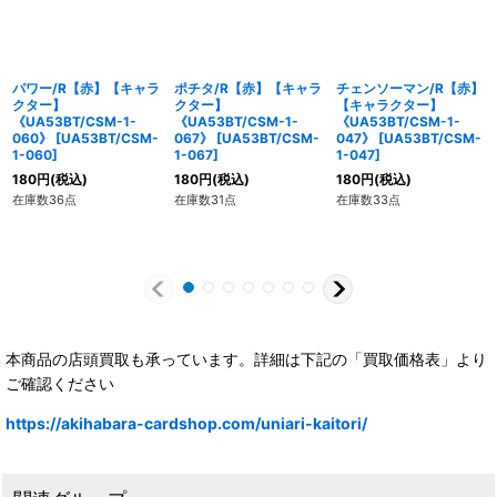
パワー/R【赤】【キャラ
ポチタ/R【赤】【キャラ
チェンソーマン/R【赤】
クター】
クター】
【キャラクター】
《UA53BT/CSM-1-
《UA53BT/CSM-1-
《UA53BT/CSM-1-
060》
[
UA53BT/CSM-
067》
[
UA53BT/CSM-
047》
[
UA53BT/CSM-
1-060
]
1-067
]
1-047
]
180
円
(税込)
180
円
(税込)
180
円
(税込)
在庫数36点
在庫数31点
在庫数33点
本商品の店頭買取も承っています。詳細は下記の「買取価格表」より
ご確認ください
https://akihabara-cardshop.com/uniari-kaitori/