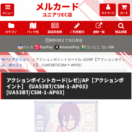
メルカード
メニュー
マイページ
カート
ユニアリEC店
カテゴリ
パック別
高価買取表
ご利用案内
通販一覧
商品検索
朝9:00まで当日発送
クレカ
PayPay
AmazonPay
コンビニ
払いOK
ホー
>
アクション
>
アクションポイントカード(レゼ)/AP【アクションポイン
ム
ポイント
ト】《UA53BT/CSM-1-AP03》
アクションポイントカード(レゼ)/AP【アクションポ
イント】《UA53BT/CSM-1-AP03》
[
UA53BT/CSM-1-AP03
]