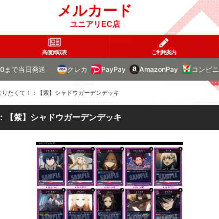
メルカード
ユニアリEC店
高価買取表
ご利用案内
00まで当日発送
クレカ
PayPay
AmazonPay
コンビニ
になりたくて！：【紫】シャドウガーデンデッキ
！：【紫】シャドウガーデンデッキ