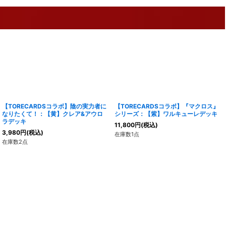
【TORECARDSコラボ】陰の実力者に
【TORECARDSコラボ】『マクロス』
なりたくて！：【黄】クレア&アウロ
シリーズ：【紫】ワルキューレデッキ
ラデッキ
11,800
円
(税込)
3,980
円
(税込)
在庫数1点
在庫数2点