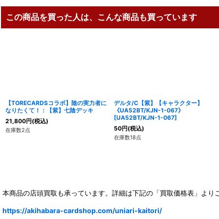
この商品を買った人は、こんな商品も買っています
【TORECARDSコラボ】陰の実力者に
デルタ/C【紫】【キャラクター】
なりたくて！：【紫】七陰デッキ
《UA52BT/KJN-1-067》
[
UA52BT/KJN-1-067
]
21,800
円
(税込)
50
円
(税込)
在庫数2点
在庫数18点
本商品の店頭買取も承っています。詳細は下記の「買取価格表」より
https://akihabara-cardshop.com/uniari-kaitori/