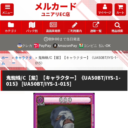
メルカード
メニュー
マイページ
カート
ユニアリEC店
カテゴリ
パック別
高価買取表
ご利用案内
通販一覧
商品検索
朝9:00まで当日発送
クレカ
PayPay
AmazonPay
コンビニ
払いOK
ホー
>
キャラクタ
>
鬼蜘蛛/C【紫】【キャラクター】《UA50BT/IYS-1-
ム
ー
015》
鬼蜘蛛/C【紫】【キャラクター】《UA50BT/IYS-1-
015》
[
UA50BT/IYS-1-015
]