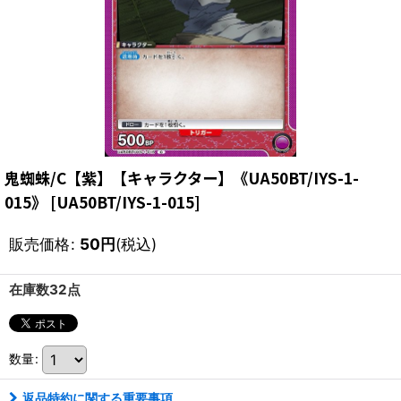
鬼蜘蛛/C【紫】【キャラクター】《UA50BT/IYS-1-
015》
[
UA50BT/IYS-1-015
]
販売価格
:
50
円
(税込)
在庫数32点
数量
:
返品特約に関する重要事項