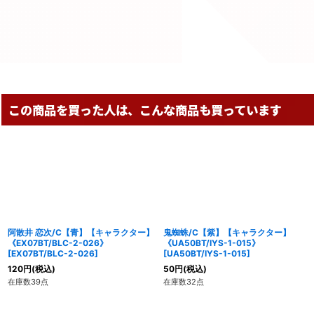
この商品を買った人は、こんな商品も買っています
阿散井 恋次/C【青】【キャラクター】
鬼蜘蛛/C【紫】【キャラクター】
《EX07BT/BLC-2-026》
《UA50BT/IYS-1-015》
[
EX07BT/BLC-2-026
]
[
UA50BT/IYS-1-015
]
120
円
(税込)
50
円
(税込)
在庫数39点
在庫数32点