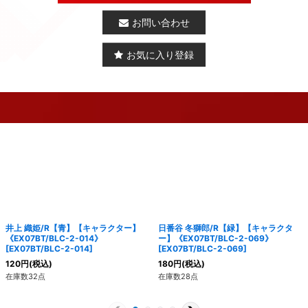
お問い合わせ
お気に入り登録
井上 織姫/R【青】【キャラクター】
日番谷 冬獅郎/R【緑】【キャラクタ
《EX07BT/BLC-2-014》
ー】《EX07BT/BLC-2-069》
[
EX07BT/BLC-2-014
]
[
EX07BT/BLC-2-069
]
120
円
(税込)
180
円
(税込)
在庫数32点
在庫数28点