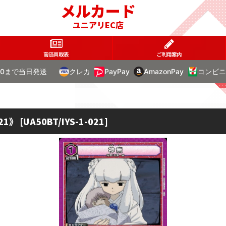
メルカード
ユニアリEC店
高価買取表
ご利用案内
00まで当日発送
クレカ
PayPay
AmazonPay
コンビニ
21》
[
UA50BT/IYS-1-021
]